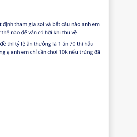
t định tham gia soi và bắt cầu nào anh em
 thế nào để vẫn có hời khi thu về.
ề thì tỷ lệ ăn thưởng là 1 ăn 70 thì hẫu
ông ạ anh em chỉ cần chơi 10k nếu trúng đã