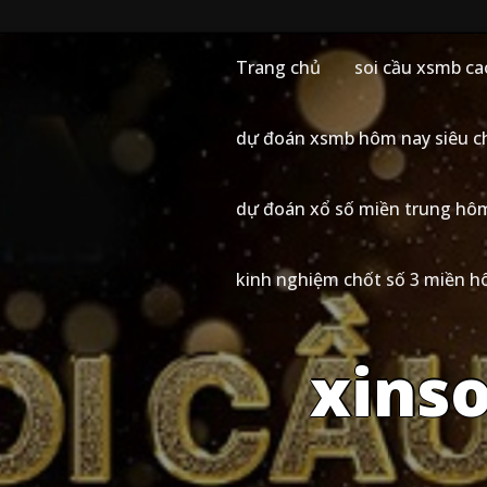
Skip
to
content
Trang chủ
soi cầu xsmb ca
dự đoán xsmb hôm nay siêu c
dự đoán xổ số miền trung hôm
kinh nghiệm chốt số 3 miền h
xins