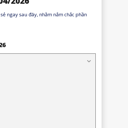
/04/2026
ia sẻ ngay sau đây, nhằm nắm chắc phần
26