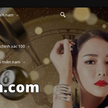
iền nam
chính xác 100
số miền nam
n.com