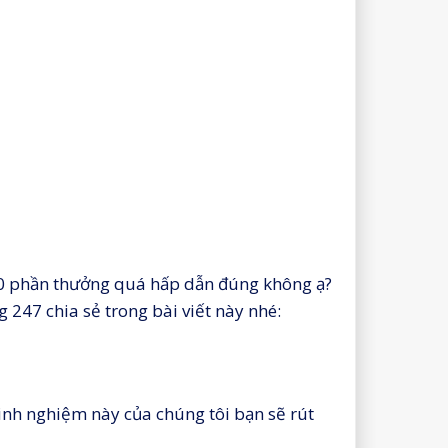
00 phần thưởng quá hấp dẫn đúng không ạ?
47 chia sẻ trong bài viết này nhé:
inh nghiệm này của chúng tôi bạn sẽ rút