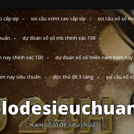
o cấp vip
soi cầu xsmt cao cấp vip
soi cầu xổ số m
huẩn
dự đoán xổ số mb chính xác 100
 nay chính xác 100
dự đoán xổ số miền nam hôm nay 
ôm nay siêu chuẩn
độc thủ đề 3 càng
soi cầu xổ 
olodesieuchua
xin số lô đề siêu chuẩn