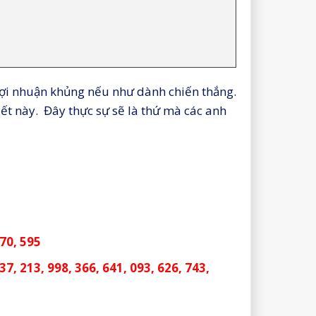
 lợi nhuận khủng nếu như dành chiến thắng.
iết này. Đây thực sự sẽ là thứ mà các anh
370, 595
37, 213, 998, 366, 641, 093, 626, 743,