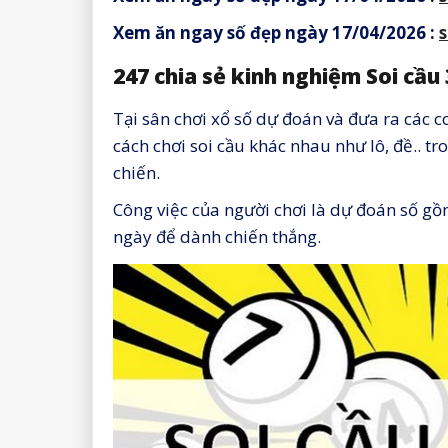
Xem ăn ngay số đẹp ngày 17/04/2026 :
s
247 chia sẻ kinh nghiệm Soi cầu
Tại sân chơi xổ số dự đoán và đưa ra các co
cách chơi soi cầu khác nhau như lô, đề.. t
chiến.
Công việc của người chơi là dự đoán số gồm
ngày để dành chiến thắng.