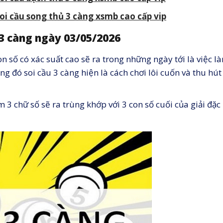
oi cầu song thủ 3 càng xsmb cao cấp vip
 3 càng ngày 03/05/2026
n số có xác suất cao sẽ ra trong những ngày tới là việc l
rong đó soi cầu 3 càng hiện là cách chơi lôi cuốn và thu h
 3 chữ số sẽ ra trùng khớp với 3 con số cuối của giải đặc 