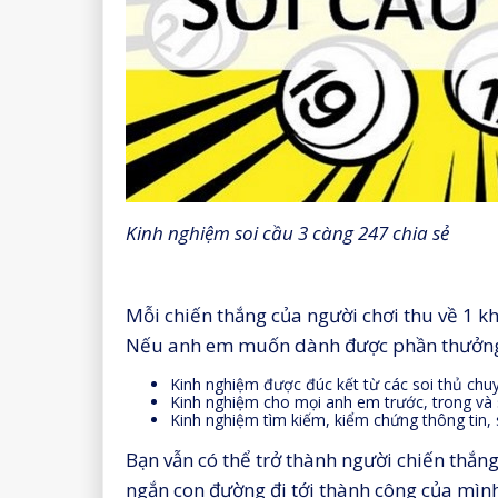
Kinh nghiệm soi cầu 3 càng 247 chia sẻ
Mỗi chiến thắng của người chơi thu về 1 
Nếu anh em muốn dành được phần thưởng hấ
Kinh nghiệm được đúc kết từ các soi thủ chu
Kinh nghiệm cho mọi anh em trước, trong và 
Kinh nghiệm tìm kiếm, kiểm chứng thông tin, s
Bạn vẫn có thể trở thành người chiến thắn
ngắn con đường đi tới thành công của mình