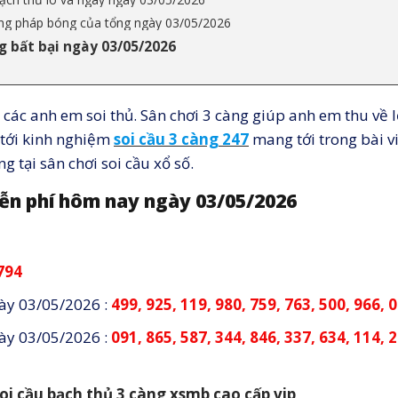
ng pháp bóng của tổng ngày 03/05/2026
g bất bại ngày 03/05/2026
i các anh em soi thủ. Sân chơi 3 càng giúp anh em thu về
 tới kinh nghiệm
soi cầu 3 càng 247
mang tới trong bài v
 tại sân chơi soi cầu xổ số.
iễn phí hôm nay ngày 03/05/2026
794
gày 03/05/2026 :
499, 925, 119, 980, 759, 763, 500, 966, 
gày 03/05/2026 :
091, 865, 587, 344, 846, 337, 634, 114, 2
oi cầu bạch thủ 3 càng xsmb cao cấp vip