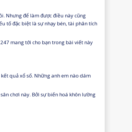
 rồi. Nhưng để làm được điều này cũng
u tố đặc biệt là sự nhạy bén, tài phân tích
247 mang tới cho bạn trong bài viết này
ng kết quả xổ số. Những anh em nào dám
 sân chơi này. Bởi sự biến hoá khôn lường