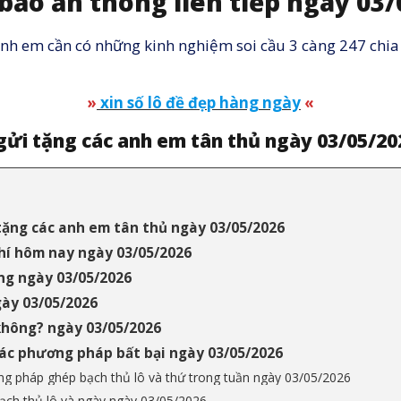
bảo ăn thông liên tiếp ngày 03
ố anh em cần có những kinh nghiệm soi cầu 3 càng 247 ch
»
xin số lô đề đẹp hàng ngày
«
 gửi tặng các anh em tân thủ ngày 03/05/20
 tặng các anh em tân thủ ngày 03/05/2026
phí hôm nay ngày 03/05/2026
àng ngày 03/05/2026
ngày 03/05/2026
không? ngày 03/05/2026
 các phương pháp bất bại ngày 03/05/2026
ng pháp ghép bạch thủ lô và thứ trong tuần ngày 03/05/2026
ạch thủ lô và ngày ngày 03/05/2026