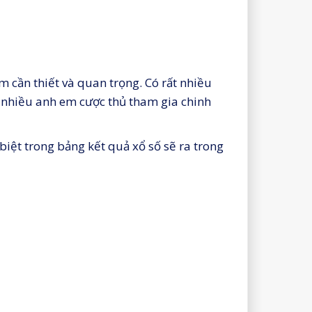
àm cần thiết và quan trọng. Có rất nhiều
út nhiều anh em cược thủ tham gia chinh
biệt trong bảng kết quả xổ số sẽ ra trong