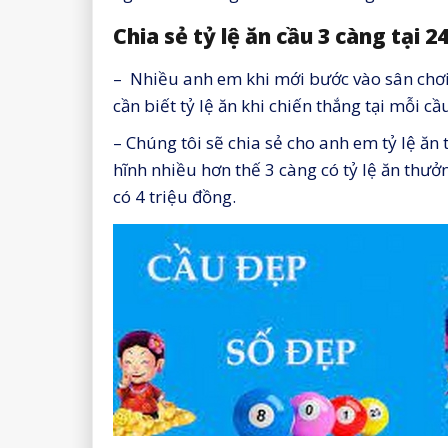
Chia sẻ tỷ lệ ăn cầu 3 càng tại 
– Nhiều anh em khi mới bước vào sân chơi 
cần biết tỷ lệ ăn khi chiến thắng tại mỗi c
– Chúng tôi sẽ chia sẻ cho anh em tỷ lệ ăn 
hĩnh nhiều hơn thế 3 càng có tỷ lệ ăn thưở
có 4 triệu đồng.