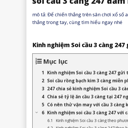
soi cầu 3 càng 247 đảm 
mô tả: Để chiến thắng trên sân chơi xổ s
thắng trong tay, cùng tìm hiểu ngay nhé
Kinh nghiệm Soi cầu 3 càng 247
Mục lục
Kinh nghiệm Soi cầu 3 càng 247 gửi
Soi cầu rồng bạch kim 3 càng miễn 
247 chia sẻ kinh nghiệm Soi cầu 3 c
Chia sẻ tỷ lệ ăn cầu 3 càng tại 247 
Có nên thử vận may với cầu 3 càng 
Kinh nghiệm soi cầu 3 càng 247 với
Kinh nghiệm Soi cầu 3 càng theo phươ
Kinh nghiệm Soi cầu 3 càng 247 theo b