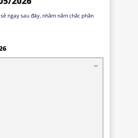
/05/2026
ia sẻ ngay sau đây, nhằm nắm chắc phần
26