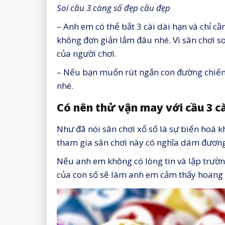
Soi cầu 3 càng số đẹp cầu đẹp
– Anh em có thể bắt 3 cài dài hạn và chỉ 
không đơn giản lắm đâu nhé. Vì sân chơi so
của người chơi.
– Nếu bạn muốn rút ngắn con đường chiến 
nhé.
Có nên thử vận may với cầu 3 
Như đã nói sân chơi xổ số là sự biến hoá
tham gia sân chơi này có nghĩa dám đương 
Nếu anh em không có lòng tin và lập trườn
của con số sẽ làm anh em cảm thấy hoang 