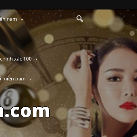
iền nam
chính xác 100
số miền nam
n.com