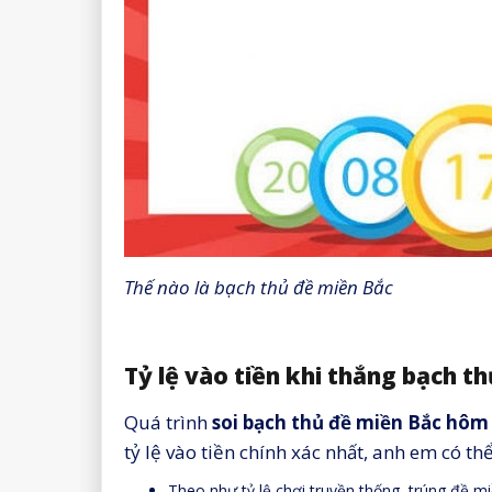
Thế nào là bạch thủ đề miền Bắc
Tỷ lệ vào tiền khi thắng bạch t
Quá trình
soi bạch thủ đề miền Bắc hôm
tỷ lệ vào tiền chính xác nhất, anh em có th
Theo như tỷ lệ chơi truyền thống, trúng đề miề