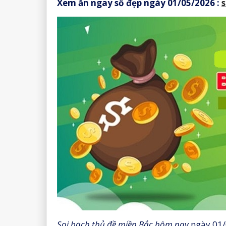
Xem ăn ngay số đẹp ngày 01/05/2026 :
s
Soi bạch thủ đề miền Bắc hôm nay
ngày 01