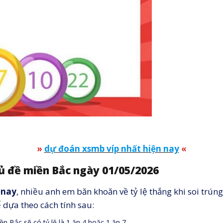
»
dự đoán xsmb víp nhất hiện nay
«
hủ đề miền Bắc ngày 01/05/2026
 nay
, nhiều anh em băn khoăn về tỷ lệ thắng khi soi tr
ể dựa theo cách tính sau:
n Bắc sẽ có tỷ lệ là 1 ăn 4 hoặc 1 ăn 7.