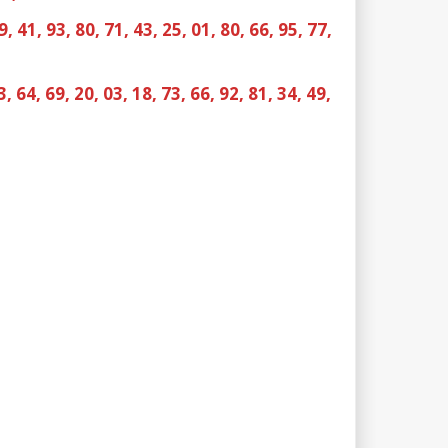
9, 41, 93, 80, 71, 43, 25, 01, 80, 66, 95, 77,
3, 64, 69, 20, 03, 18, 73, 66, 92, 81, 34, 49,