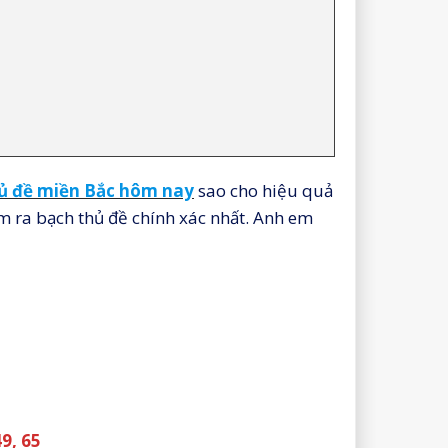
hủ đề miền Bắc hôm nay
sao cho hiệu quả
ìm ra bạch thủ đề chính xác nhất. Anh em
49, 65