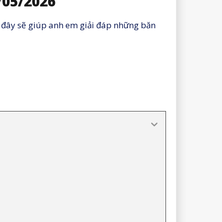
/05/2026
i đây sẽ giúp anh em giải đáp những băn