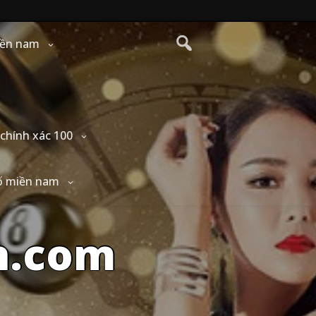
iền nam
chính xác 100
số miền nam
n.com