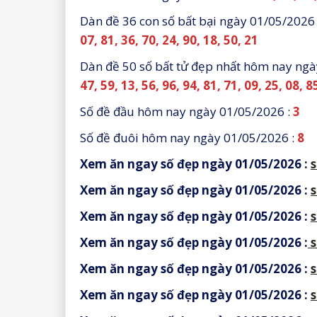
Dàn đề 36 con số bất bại ngày 01/05/202
07, 81, 36, 70, 24, 90, 18, 50, 21
Dàn đề 50 số bất tử đẹp nhất hôm nay ngà
47, 59, 13, 56, 96, 94, 81, 71, 09, 25, 08, 8
Số đề đầu hôm nay ngày 01/05/2026 :
3
Số đề đuôi hôm nay ngày 01/05/2026 :
8
Xem ăn ngay số đẹp ngày 01/05/2026 :
s
Xem ăn ngay số đẹp ngày 01/05/2026 :
s
Xem ăn ngay số đẹp ngày 01/05/2026 :
s
Xem ăn ngay số đẹp ngày 01/05/2026 :
s
Xem ăn ngay số đẹp ngày 01/05/2026 :
s
Xem ăn ngay số đẹp ngày 01/05/2026 :
s