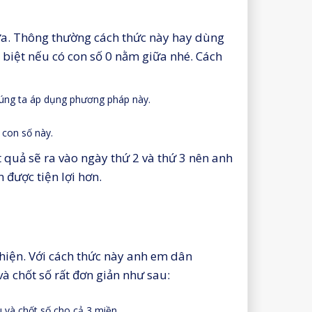
ữa. Thông thường cách thức này hay dùng
c biệt nếu có con số 0 nằm giữa nhé. Cách
chúng ta áp dụng phương pháp này.
 con số này.
 quả sẽ ra vào ngày thứ 2 và thứ 3 nên anh
 được tiện lợi hơn.
 hiện. Với cách thức này anh em dân
à chốt số rất đơn giản như sau:
 và chốt số cho cả 3 miền.