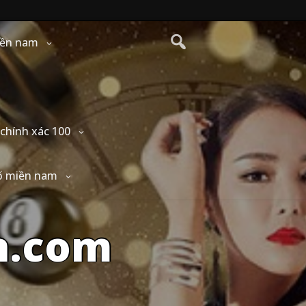
iền nam
chính xác 100
số miền nam
n.com