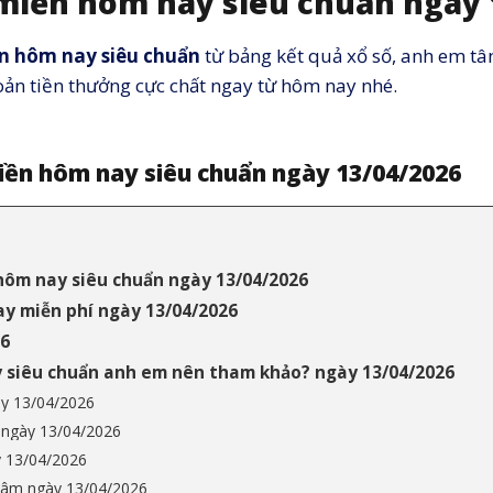
 miền hôm nay siêu chuẩn ngày 
ền hôm nay siêu chuẩn
từ bảng kết quả xổ số, anh em tâ
hoản tiền thưởng cực chất ngay từ hôm nay nhé.
miền hôm nay siêu chuẩn ngày 13/04/2026
 hôm nay siêu chuẩn ngày 13/04/2026
ay miễn phí ngày 13/04/2026
26
y siêu chuẩn anh em nên tham khảo? ngày 13/04/2026
ày 13/04/2026
t ngày 13/04/2026
y 13/04/2026
câm ngày 13/04/2026