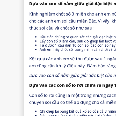
Dựa vào con số nằm giữa giải đặc biệt 
Kinh nghiệm chốt số 3 miền cho anh em nữ
cho các anh em soi cầu miền Bắc. Vì vậy, k
thức soi cầu và chốt số như sau:
Đầu tiên chúng ta quan sát các giải đặc biệt
Lấy con số 0 làm cầu, sau đó ghép lần lượt vớ
Ta được 1 cầu dàn 10 con số, các con số này s
Anh em hãy chốt số lượng mình cần chơi và tí
Kết quả các anh em sẽ thu được sau 1 ngày
em cũng cần lưu ý điều này. Đảm bảo rằng m
Dựa vào con số nằm giữa giải đặc biệt của n
Dựa vào các con số lô rơi chưa ra ngày
Con số lô rơi cũng là một trong những các
chuyên soi cầu có thể áp dụng cho cả miền 
Ghi chép lại bảng kết quả xổ số của cả 3 miền,
Nếu như muốn soi cầu miền nào thì sử dụng b