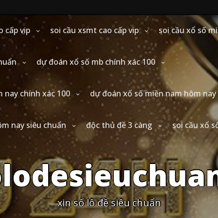
o cấp vip
soi cầu xsmt cao cấp vip
soi cầu xổ số m
huẩn
dự đoán xổ số mb chính xác 100
 nay chính xác 100
dự đoán xổ số miền nam hôm nay 
ôm nay siêu chuẩn
độc thủ đề 3 càng
soi cầu xổ 
olodesieuchua
xin số lô đề siêu chuẩn