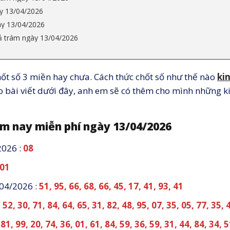
y 13/04/2026
gày 13/04/2026
uả trám ngày 13/04/2026
hốt số 3 miền hay chưa. Cách thức chốt số như thế nào
ki
o bài viết dưới đây, anh em sẽ có thêm cho mình những ki
ôm nay miễn phí ngày 13/04/2026
2026 :
08
 01
/04/2026 :
51, 95, 66, 68, 66, 45, 17, 41, 93, 41
 52, 30, 71, 84, 64, 65, 31, 82, 48, 95, 07, 35, 05, 77, 35, 
6
81, 99, 20, 74, 36, 01, 61, 84, 59, 36, 59, 31, 44, 84, 34, 5