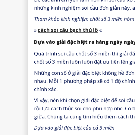
những kinh nghiệm soi cầu đơn giản này, 
Tham khảo kinh nghiệm chốt số 3 miền hôm
»
cách soi cầu bạch thủ lô
«
Dựa vào giải đặc biệt ra hàng ngày ngà
Quá trình soi cầu chốt số 3 miền thì giải đ
chốt số 3 miền luôn luôn đặt ưu tiên lên giả
Những con số ở giải đặc biệt không hề đơn g
nhau. Mỗi 1 phương pháp sẽ có 1 độ chính x
chính xác.
Vì vậy, nên khi chọn giải đặc biệt để soi 
rồi lựa cách thức soi cho phù hợp nhé. Có t
giữa. Chúng ta cùng tìm hiểu thêm cách thứ
Dựa vào giải đặc biệt của cả 3 miền