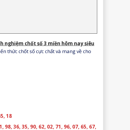
nh nghiệm chốt số 3 miền hôm nay siêu
ến thức chốt số cực chất và mang về cho
45, 18
1, 98, 36, 35, 90, 62, 02, 71, 96, 07, 65, 67,