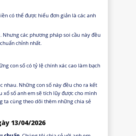
miền có thể được hiểu đơn giản là các anh
g. Nhưng các phương pháp soi cầu này đều
 chuẩn chỉnh nhất.
ững con số có tỷ lệ chính xác cao làm bạch
hác nhau. Những con số này đều cho ra kết
cầu xổ số anh em sẽ tích lũy được cho mình
ng ta cùng theo dõi thêm những chia sẻ
gày 13/04/2026
êu chuẩn
. Chúng tôi chia sẻ với anh em