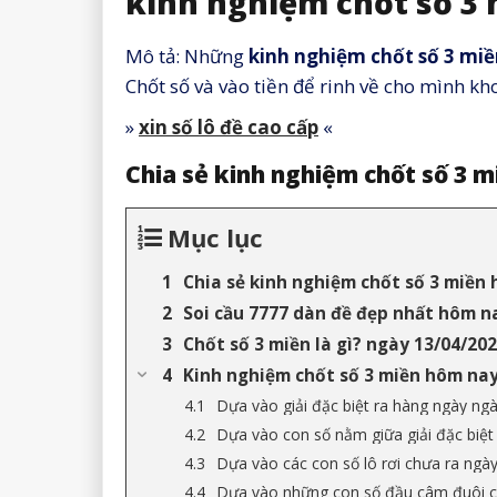
kinh nghiệm chốt số 3
Mô tả: Những
kinh nghiệm chốt số 3 mi
Chốt số và vào tiền để rinh về cho mình k
»
xin số lô đề cao cấp
«
Chia sẻ kinh nghiệm chốt số 3 
Mục lục
Chia sẻ kinh nghiệm chốt số 3 miền
Soi cầu 7777 dàn đề đẹp nhất hôm n
Chốt số 3 miền là gì? ngày 13/04/20
Kinh nghiệm chốt số 3 miền hôm na
Dựa vào giải đặc biệt ra hàng ngày ng
Dựa vào con số nằm giữa giải đặc biệ
Dựa vào các con số lô rơi chưa ra ngà
Dựa vào những con số đầu câm đuôi 