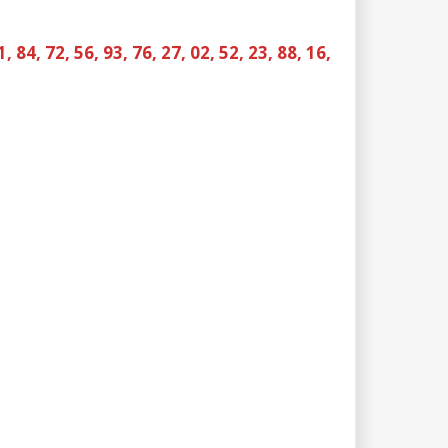
1, 84, 72, 56, 93, 76, 27, 02, 52, 23, 88, 16,