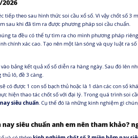
4/2026
c tiếp theo sau hình thức soi cầu xổ số. Vì vậy chốt số 3 
am sau khi đã tìm ra được phương pháp soi cầu chuẩn.
húng ta đều có thể tự tìm ra cho mình phương pháp riên
nh chính xác cao. Tạo nên một làn sóng và quy luật ra số
 vào bảng kết quả xổ số diễn ra hàng ngày. Sau đó lên nh
g thủ lô, đề 3 càng.
 sẽ có được 1 con số bạch thủ hoặc là 1 dàn các con số k
ực hiện thao tác chốt số với đại lý. Trong quá trình soi 
nay siêu chuẩn
. Cụ thể đó là những kinh nghiệm gì chú
m nay siêu chuẩn anh em nên tham khảo? n
 số và có thêm
kinh nghiệm chốt số 3 miền hôm nay si