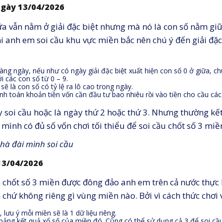
ngày 13/04/2026
a vẫn nằm ở giải đặc biệt nhưng mà nó là con số nằm gi
hi anh em soi cầu khu vực miền bắc nên chú ý đến giải đặ
 hàng ngày, nếu như có ngày giải đặc biệt xuất hiện con số 0 ở giữa, 
i các con số từ 0 – 9.
ẽ là con số có tỷ lệ ra lô cao trong ngày.
nh toán khoản tiền vốn cần đầu tư bao nhiêu rồi vào tiền cho cầu các
 soi cầu hoặc là ngày thứ 2 hoặc thứ 3. Nhưng thường kết
ình có đủ số vốn chơi tối thiểu để soi cầu chốt số 3 miền
hà đài mình soi cầu
 13/04/2026
h chốt số 3 miền được đông đảo anh em trên cả nước thực
chứ không riêng gì vùng miền nào. Bởi vì cách thức chơi v
 lưu ý mỗi miền sẽ là 1 dữ liệu riêng.
ảng kết quả xổ số của miền đó. Cũng có thể sử dụng cả 3 để soi cầu