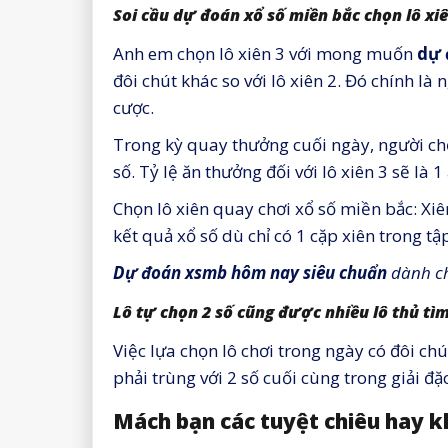
Soi cầu dự đoán xổ số miền bắc chọn lô xiê
Anh em chọn lô xiên 3 với mong muốn
dự 
đôi chút khác so với lô xiên 2. Đó chính là
cược.
Trong kỳ quay thưởng cuối ngày, người chơ
số. Tỷ lệ ăn thưởng đối với lô xiên 3 sẽ l
Chọn lô xiên quay chơi xổ số miền bắc: Xiên
kết quả xổ số dù chỉ có 1 cặp xiên trong tậ
Dự đoán xsmb hôm nay siêu chuẩn
dành ch
Lô tự chọn 2 số cũng được nhiều lô thủ tìm
Việc lựa chọn lô chơi trong ngày có đôi chú
phải trùng với 2 số cuối cùng trong giải đặc
Mách bạn các tuyệt chiêu hay kh