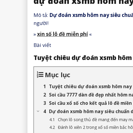
dự đoán xsmb hôm nay 
Mô tả:
Dự đoán xsmb hôm nay siêu chu
người!
»
xin số lô đề miễn phí
«
Bài viết
Tuyệt chiêu dự đoán xsmb hôm 
Mục lục
Tuyệt chiêu dự đoán xsmb hôm nay 
Soi cầu 7777 dàn đề đẹp nhất hôm n
Soi cầu xổ số cho kết quả lô đề miền
Dự đoán xsmb hôm nay siêu chuẩn dà
Chọn lô song thủ đề mang đến may mắ
Đánh lô xiên 2 trong xổ số miền bắc h