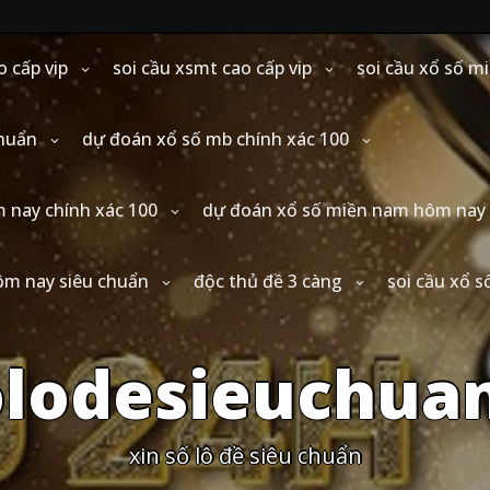
o cấp vip
soi cầu xsmt cao cấp vip
soi cầu xổ số m
huẩn
dự đoán xổ số mb chính xác 100
 nay chính xác 100
dự đoán xổ số miền nam hôm nay 
ôm nay siêu chuẩn
độc thủ đề 3 càng
soi cầu xổ 
olodesieuchua
xin số lô đề siêu chuẩn