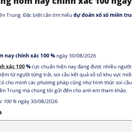
ng hôm nay chính xác 100 ngày
ền Trung. Đặc biệt cần tìm hiểu
dự đoán xổ số miền tr
m nay chính xác 100 %
ngày 30/08/2026
nh xác 100
%
cực chuẩn hiện nay đang được nhiều người 
iệm từ người từng trải, soi cầu kết quả xổ số khu vực m
 có cho mình các phương pháp cũng như hình thức soi cầu 
iền Trung mà chúng tôi gửi đến cho anh em tham khảo.
ác 100 %
ngày 30/08/2026
6