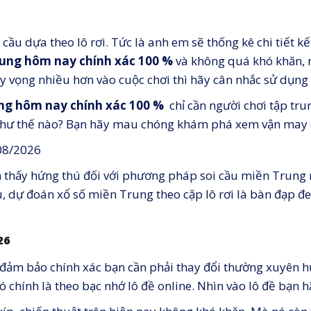
cầu dựa theo lô rơi. Tức là anh em sẽ thống kê chi tiết 
rung hôm nay chính xác 100 %
và không quá khó khăn, 
 vọng nhiều hơn vào cuộc chơi thì hãy cân nhắc sử dụng
ng hôm nay chính xác 100 %
chỉ cần người chơi tập tru
 như thế nào? Bạn hãy mau chóng khám phá xem vận may c
08/2026
n thấy hứng thú đối với phương pháp soi cầu miền Trung 
, dự đoán xổ số miền Trung theo cặp lô rơi là bàn đạp đe
26
đảm bảo chính xác bạn cần phải thay đổi thường xuyên h
 chính là theo bạc nhớ lô đề online. Nhìn vào lô đề bạn 