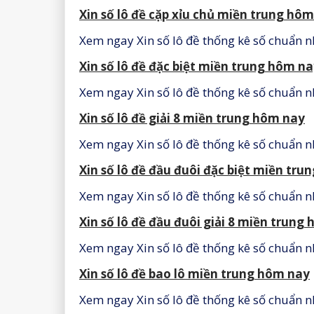
Xin số lô đề cặp xỉu chủ miền trung hô
Xem ngay Xin số lô đề thống kê số chuẩn
Xin số lô đề đặc biệt miền trung hôm n
Xem ngay Xin số lô đề thống kê số chuẩn
Xin số lô đề giải 8 miền trung hôm nay
Xem ngay Xin số lô đề thống kê số chuẩn
Xin số lô đề đầu đuôi đặc biệt miền tr
Xem ngay Xin số lô đề thống kê số chuẩn
Xin số lô đề đầu đuôi giải 8 miền trung
Xem ngay Xin số lô đề thống kê số chuẩn
Xin số lô đề bao lô miền trung hôm nay
Xem ngay Xin số lô đề thống kê số chuẩn