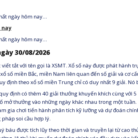
 nhất ngày hôm nay…
m nay
 nhất ngày hôm nay…
 ngày 30/08/2026
iết tắt với tên gọi là XSMT. Xổ số này được phát hành trực
 xổ số miền Bắc, miền Nam liên quan đến số giải và cơ cấ
quy định theo xổ số miền Trung chỉ có duy nhất 9 giải. Nó 
quy định có thêm 40 giải thưởng khuyến khích cùng với 5 g
 số mở thưởng vào những ngày khác nhau trong một tuần.
m gia chơi tiến hành phân tích kỹ lưỡng và dự đoán chính
 pháp soi cầu hợp lý.
 báu được tích lũy theo thời gian và truyền lại từ cao th