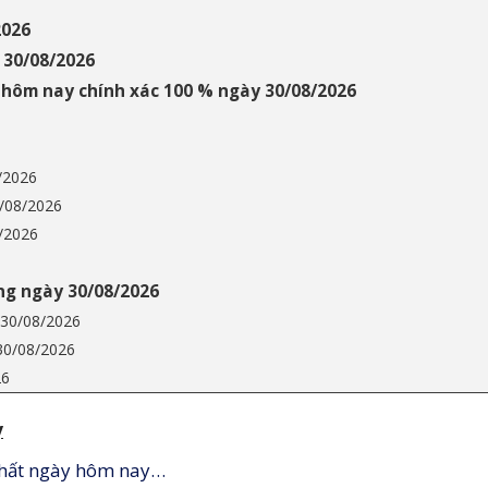
2026
y 30/08/2026
 hôm nay chính xác 100 % ngày 30/08/2026
/2026
0/08/2026
/2026
ung ngày 30/08/2026
 30/08/2026
30/08/2026
26
y
 nhất ngày hôm nay…