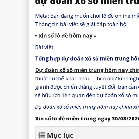
dự đoán xổ số miền tru
Meta: Bạn đang muốn chơi lô đề online mi
Thông tin bài viết sẽ giải đáp toàn bộ.
»
xin số lô đề hôm nay
«
Bài viết
Tổng hợp dự đoán xổ số miền trung hô
Dự đoán xổ số miền trung hôm nay chí
thuật cụ thể khác nhau. Theo như kinh ngh
giành được chiến thắng tuyệt đối, bạn cần
sẻ hữu ích liên quan đến dự đoán xổ số m
Dự đoán xổ số miền trung hôm nay chính x
Xin số lô đề miền trung ngày 30/08/202
Mục lục