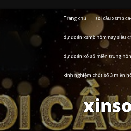
Skip
to
content
Trang chủ
soi cầu xsmb ca
dự đoán xsmb hôm nay siêu c
dự đoán xổ số miền trung hôm
kinh nghiệm chốt số 3 miền h
xins