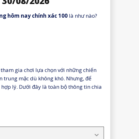
 30/08/2026
ung hôm nay chính xác 100
là như nào?
tham gia chơi lựa chọn với những chiến
iền trung mặc dù không khó. Nhưng, để
hợp lý. Dưới đây là toàn bộ thông tin chia