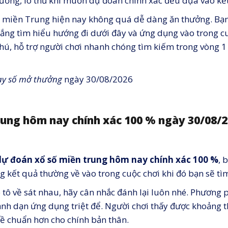
hường, lô thủ khi muốn dự đoán chính xác đều dựa vào kết
miền Trung hiện nay không quá dễ dàng ăn thưởng. Bạn p
 gắng tìm hiểu hướng đi dưới đây và ứng dụng vào trong 
 phú, hỗ trợ người chơi nhanh chóng tìm kiếm trong vòng 
uay số mở thưởng
ngày 30/08/2026
rung hôm nay chính xác 100 % ngày 30/08/
dự
đoán xổ số miền trung hôm nay chính xác 100 %
, 
 kết quả thường về vào trong cuộc chơi khi đó bạn sẽ tì
ô tô về sát nhau, hãy cân nhắc đánh lại luôn nhé. Phương 
h dạn ứng dụng triệt để. Người chơi thấy được khoảng thờ
đề chuẩn hơn cho chính bản thân.