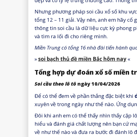
đẹp và có tỷ lệ trúng thưởng cao. Thông t
Nhưng phương pháp soi cầu xổ số khu vực 
tổng 12 – 11 giải. Vậy nên, anh em hãy cố
thông tin soi cầu là dữ liệu cực kỳ phong
và tìm ra lối đi cho riêng mình.
Miền Trung có tổng 16 nhà đài tiến hành q
»
soi bạch thủ đề miền Bắc hôm nay
«
Tổng hợp dự đoán xổ số miền t
Soi cầu theo lô tô
ngày 10/04/2026
Để có thể đem về phần thắng đặc biệt khi
xuyên về trong ngày như thế nào. Ứng dụng
Đôi khi anh em có thể thấy nhìn thấy cặp l
hiểu và đánh giá chất lượng nên bạn cứ mạn
về như thế nào và đưa ra bước đi đánh lô 