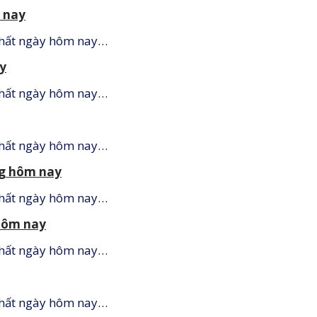
m nay
 nhất ngày hôm nay…
ay
 nhất ngày hôm nay…
 nhất ngày hôm nay…
ung hôm nay
 nhất ngày hôm nay…
 hôm nay
 nhất ngày hôm nay…
 nhất ngày hôm nay…