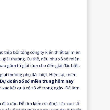
 tiếp bởi tổng công ty kiến thiết tại miền
u giải thưởng. Cụ thể, nếu như xổ số miền
bao gồm từ giải tám cho đến giải đặc biệt.
iải thưởng phụ đặc biệt. Hiện tại, miền
Dự
đoán xổ số miền trung hôm nay
 xác kết quả xổ số về trong ngày. Để làm
ủ đi trước. Để tìm kiếm ra được các con số