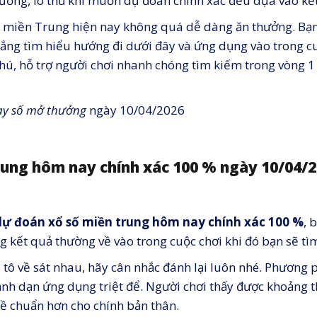
hường, lô thủ khi muốn dự đoán chính xác đều dựa vào kết
miền Trung hiện nay không quá dễ dàng ăn thưởng. Bạn p
 gắng tìm hiểu hướng đi dưới đây và ứng dụng vào trong 
 phú, hỗ trợ người chơi nhanh chóng tìm kiếm trong vòng 
uay số mở thưởng
ngày 10/04/2026
rung hôm nay chính xác 100 % ngày 10/04/
dự
đoán xổ số miền trung hôm nay chính xác 100 %
, 
 kết quả thường về vào trong cuộc chơi khi đó bạn sẽ tì
ô tô về sát nhau, hãy cân nhắc đánh lại luôn nhé. Phương 
h dạn ứng dụng triệt để. Người chơi thấy được khoảng thờ
đề chuẩn hơn cho chính bản thân.