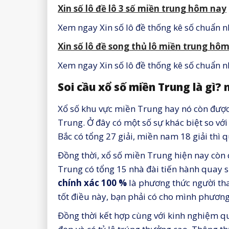
Xin số lô đề lô 3 số miền trung hôm nay
Xem ngay Xin số lô đề thống kê số chuẩn
Xin số lô đề song thủ lô miền trung hô
Xem ngay Xin số lô đề thống kê số chuẩn
Soi cầu xổ số miền Trung là gì?
Xổ số khu vực miền Trung hay nó còn được v
Trung. Ở đây có một số sự khác biệt so với
Bắc có tổng 27 giải, miền nam 18 giải thì 
Đồng thời, xổ số miền Trung hiện nay còn 
Trung có tổng 15 nhà đài tiến hành quay
chính xác 100 %
là phương thức người tha
tốt điều này, bạn phải có cho mình phương
Đồng thời kết hợp cùng với kinh nghiệm quý