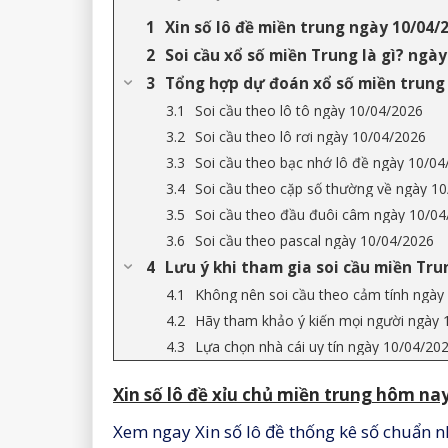
Xin số lô đề miền trung ngày 10/04/
Soi cầu xổ số miền Trung là gì? ngà
Tổng hợp dự đoán xổ số miền trung
Soi cầu theo lô tô ngày 10/04/2026
Soi cầu theo lô rơi ngày 10/04/2026
Soi cầu theo bạc nhớ lô đề ngày 10/04
Soi cầu theo cặp số thường về ngày 1
Soi cầu theo đầu đuôi câm ngày 10/04
Soi cầu theo pascal ngày 10/04/2026
Lưu ý khi tham gia soi cầu miền Tr
Không nên soi cầu theo cảm tính ngày
Hãy tham khảo ý kiến mọi người ngày 
Lựa chọn nhà cái uy tín ngày 10/04/20
Xin số lô đề xỉu chủ miền trung hôm na
Xem ngay Xin số lô đề thống kê số chuẩn