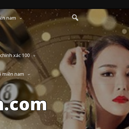
iền nam
chính xác 100
số miền nam
n.com