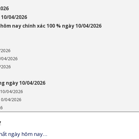
2026
y 10/04/2026
 hôm nay chính xác 100 % ngày 10/04/2026
/2026
0/04/2026
/2026
ung ngày 10/04/2026
 10/04/2026
10/04/2026
26
y
 nhất ngày hôm nay…