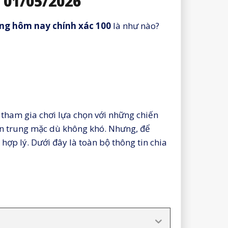
 01/05/2026
ung hôm nay chính xác 100
là như nào?
tham gia chơi lựa chọn với những chiến
iền trung mặc dù không khó. Nhưng, để
hợp lý. Dưới đây là toàn bộ thông tin chia