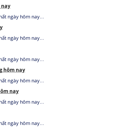
m nay
 nhất ngày hôm nay…
ay
 nhất ngày hôm nay…
 nhất ngày hôm nay…
ung hôm nay
 nhất ngày hôm nay…
 hôm nay
 nhất ngày hôm nay…
 nhất ngày hôm nay…