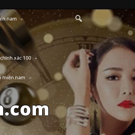
iền nam
chính xác 100
số miền nam
n.com