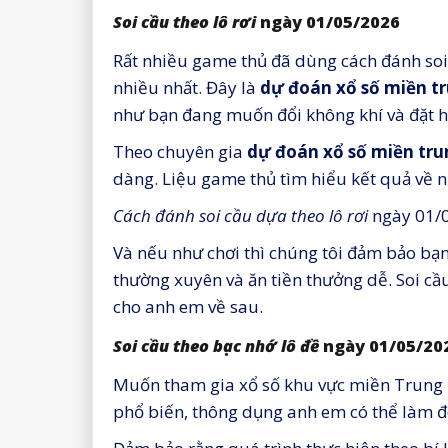
Soi cầu theo lô rơi
ngày 01/05/2026
Rất nhiều game thủ đã dùng cách đánh soi 
nhiều nhất. Đây là
dự
đoán xổ số miền t
như bạn đang muốn đổi không khí và đặt hy
Theo chuyên gia
dự
đoán xổ số miền tru
dàng. Liệu game thủ tìm hiểu kết quả về
Cách đánh soi cầu dựa theo lô rơi
ngày 01/
Và nếu như chơi thì chúng tôi đảm bảo bạ
thường xuyên và ăn tiền thưởng dễ. Soi cầu
cho anh em về sau.
Soi cầu theo bạc nhớ lô đề
ngày 01/05/20
Muốn tham gia xổ số khu vực miền Trung 
phổ biến, thông dụng anh em có thể làm đó