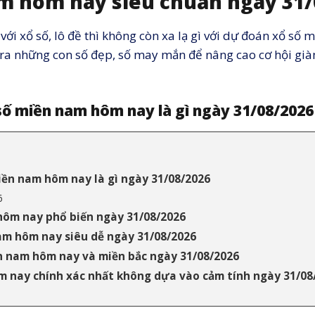
m hôm nay siêu chuẩn ngày 31/
i xổ số, lô đề thì không còn xa lạ gì với dự đoán xổ số
 ra những con số đẹp, số may mắn để nâng cao cơ hội già
số miền nam hôm nay là gì ngày 31/08/2026
iền nam hôm nay là gì ngày 31/08/2026
6
hôm nay phổ biến ngày 31/08/2026
m hôm nay siêu dễ ngày 31/08/2026
n nam hôm nay và miền bắc ngày 31/08/2026
m nay chính xác nhất không dựa vào cảm tính ngày 31/08