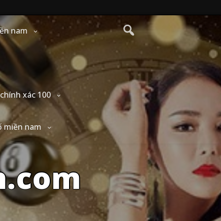
iền nam
chính xác 100
số miền nam
n.com