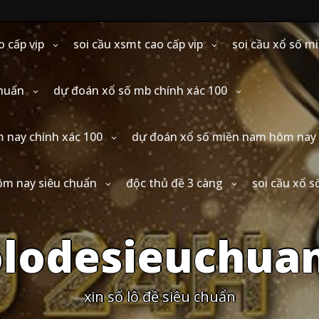
o cấp vip
soi cầu xsmt cao cấp vip
soi cầu xổ số m
huẩn
dự đoán xổ số mb chính xác 100
 nay chính xác 100
dự đoán xổ số miền nam hôm nay 
ôm nay siêu chuẩn
độc thủ đề 3 càng
soi cầu xổ 
olodesieuchua
xin số lô đề siêu chuẩn