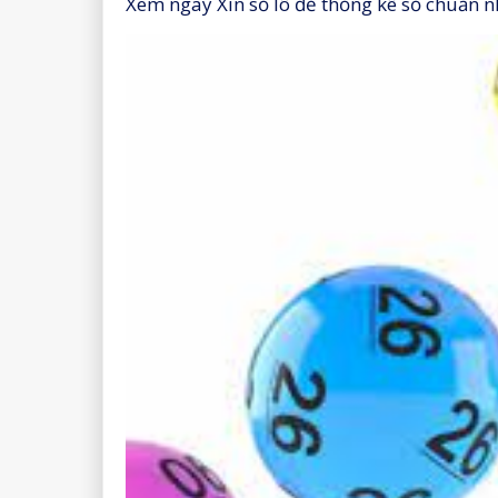
Xem ngay Xin số lô đề thống kê số chuẩn