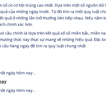
 số có cơ hội trúng cao nhất. Dựa trên một số nguồn dữ 
t quả của những ngày trước. Từ đó tìm ra một quy luật ch
i kết quả ở những lần mở thưởng liên tiếp nhau. Nếu nắm 
ách chính xác hơn.
ì soi cầu chính là dựa trên kết quả xổ số miền bắc, miền
hương thức này thực sự mang về những hiệu quả. Đặc biệt
 cầu hàng ngày để tìm ra quy luật chung nhất.
 nhất ngày hôm nay…
 nay
 nhất ngày hôm nay…