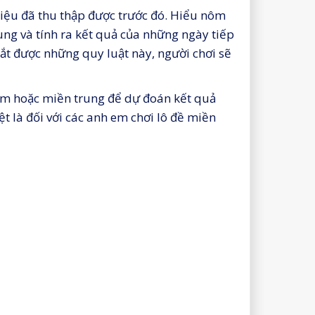
liệu đã thu thập được trước đó. Hiểu nôm
ung và tính ra kết quả của những ngày tiếp
bắt được những quy luật này, người chơi sẽ
 nam hoặc miền trung để dự đoán kết quả
 là đối với các anh em chơi lô đề miền