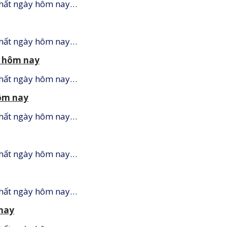
 nhất ngày hôm nay…
 nhất ngày hôm nay…
m hôm nay
 nhất ngày hôm nay…
hôm nay
 nhất ngày hôm nay…
 nhất ngày hôm nay…
 nhất ngày hôm nay…
 nay