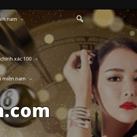
iền nam
chính xác 100
số miền nam
n.com