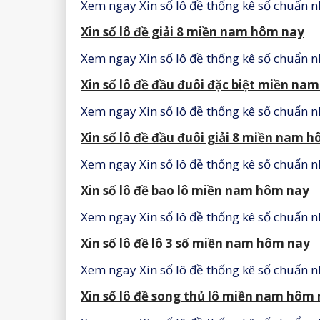
Xem ngay Xin số lô đề thống kê số chuẩn
Xin số lô đề giải 8 miền nam hôm nay
Xem ngay Xin số lô đề thống kê số chuẩn
Xin số lô đề đầu đuôi đặc biệt miền na
Xem ngay Xin số lô đề thống kê số chuẩn
Xin số lô đề đầu đuôi giải 8 miền nam 
Xem ngay Xin số lô đề thống kê số chuẩn
Xin số lô đề bao lô miền nam hôm nay
Xem ngay Xin số lô đề thống kê số chuẩn
Xin số lô đề lô 3 số miền nam hôm nay
Xem ngay Xin số lô đề thống kê số chuẩn
Xin số lô đề song thủ lô miền nam hôm