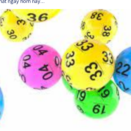
 nhất ngày hôm nay…