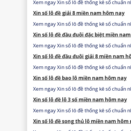
Xem ngay Xin số lô đề thống kê số chuẩn
Xin số lô đề giải 8 miền nam hôm nay
Xem ngay Xin số lô đề thống kê số chuẩn
Xin số lô đề đầu đuôi đặc biệt miền na
Xem ngay Xin số lô đề thống kê số chuẩn
Xin số lô đề đầu đuôi giải 8 miền nam 
Xem ngay Xin số lô đề thống kê số chuẩn
Xin số lô đề bao lô miền nam hôm nay
Xem ngay Xin số lô đề thống kê số chuẩn
Xin số lô đề lô 3 số miền nam hôm nay
Xem ngay Xin số lô đề thống kê số chuẩn
Xin số lô đề song thủ lô miền nam hôm