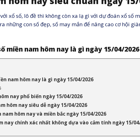
m hôm nay siêu chuẩn ngày 15/
i xổ số, lô đề thì không còn xa lạ gì với dự đoán xổ số
 ra những con số đẹp, số may mắn để nâng cao cơ hội già
số miền nam hôm nay là gì ngày 15/04/2026
iền nam hôm nay là gì ngày 15/04/2026
6
hôm nay phổ biến ngày 15/04/2026
m hôm nay siêu dễ ngày 15/04/2026
n nam hôm nay và miền bắc ngày 15/04/2026
m nay chính xác nhất không dựa vào cảm tính ngày 15/04