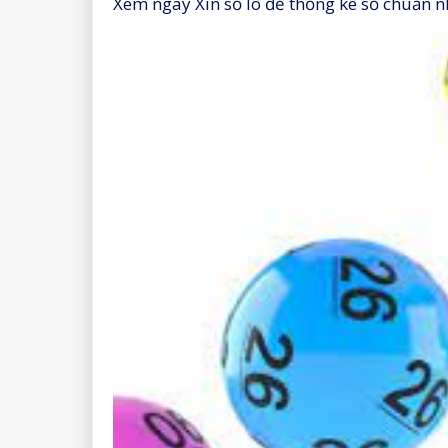
Xem ngay Xin số lô đề thống kê số chuẩn