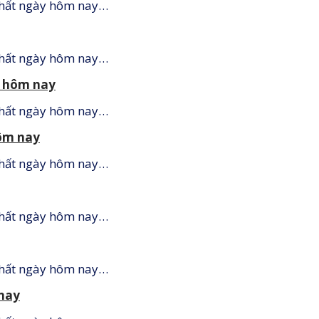
 nhất ngày hôm nay…
 nhất ngày hôm nay…
m hôm nay
 nhất ngày hôm nay…
hôm nay
 nhất ngày hôm nay…
 nhất ngày hôm nay…
 nhất ngày hôm nay…
 nay