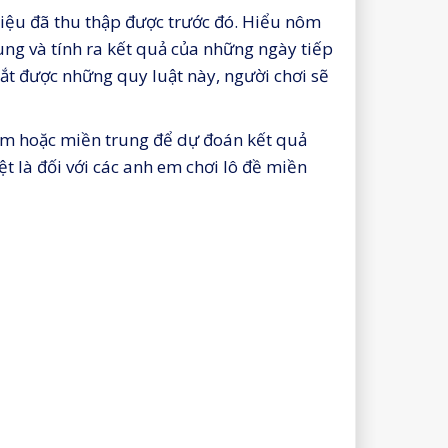
liệu đã thu thập được trước đó. Hiểu nôm
ung và tính ra kết quả của những ngày tiếp
bắt được những quy luật này, người chơi sẽ
 nam hoặc miền trung để dự đoán kết quả
 là đối với các anh em chơi lô đề miền