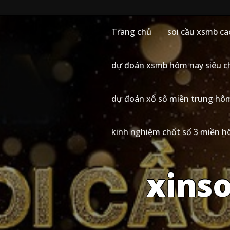
Skip
to
content
Trang chủ
soi cầu xsmb ca
dự đoán xsmb hôm nay siêu c
dự đoán xổ số miền trung hôm
kinh nghiệm chốt số 3 miền h
xins