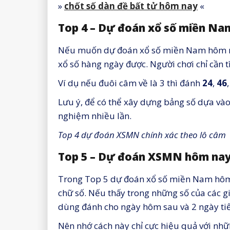
»
chốt số dàn đề bất tử hôm nay
«
Top 4 – Dự đoán xổ số miền Nam
Nếu muốn dự đoán xổ số miền Nam hôm nay
xổ số hàng ngày được. Người chơi chỉ cần 
Ví dụ nếu đuôi câm về là 3 thì đánh
24
,
46
Lưu ý, để có thể xây dựng bảng số dựa vào 
nghiệm nhiều lần.
Top 4 dự đoán XSMN chính xác theo lô câm
Top 5 – Dự đoán XSMN hôm nay 
Trong Top 5 dự đoán xổ số miền Nam hôm n
chữ số. Nếu thấy trong những số của các giả
dùng đánh cho ngày hôm sau và 2 ngày tiế
Nên nhớ cách này chỉ cực hiệu quả với những