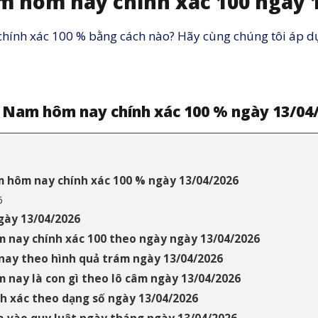
m hôm nay chính xác 100 ngày 
hính xác 100 % bằng cách nào? Hãy cùng chúng tôi áp 
n Nam hôm nay chính xác 100 % ngày 13/04
m hôm nay chính xác 100 % ngày 13/04/2026
6
gày 13/04/2026
 nay chính xác 100 theo ngày ngày 13/04/2026
nay theo hình quả trám ngày 13/04/2026
 nay là con gì theo lô câm ngày 13/04/2026
h xác theo dạng số ngày 13/04/2026