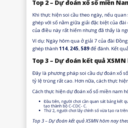
Top 2 – Dự đoán xổ số miền Na
Khi thực hiện soi cầu theo ngày, nếu quan 
ghép với số nằm giữa giải đặc biệt của đà
của điều này rất hiếm nhưng đã thấy là ng
Ví dụ: Ngày hôm qua ở giải 7 của đài Đồn
ghép thành
114
,
245
,
589
để đánh. Kết quả
Top 3 – Dự đoán kết quả XSMN 
Đây là phương pháp soi cầu dự đoán xổ số 
tỷ lệ trúng rất cao. Hơn nữa, cách thực hiệ
Cách thực hiện dự đoán xổ số miền nam h
Đầu tiên, người chơi cần quan sát bảng kết q
tạo thành bộ C-CDC- C.
Thứ 2, người chơi lấy chính số vừa tạo ra trê
Top 3 – Dự đoán kết quả XSMN hôm nay the