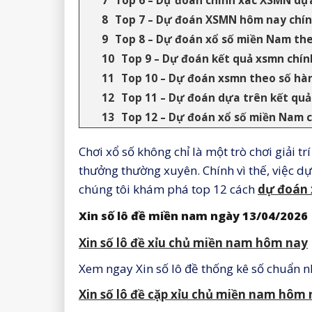
Top 6 – Dự đoán chính xác XSMN dự
Top 7 – Dự đoán XSMN hôm nay chính
Top 8 – Dự đoán xổ số miền Nam the
Top 9 – Dự đoán kết quả xsmn chính
Top 10 – Dự đoán xsmn theo số hàng
Top 11 – Dự đoán dựa trên kết quả
Top 12 – Dự đoán xổ số miền Nam c
Chơi xổ số không chỉ là một trò chơi giải
thưởng thường xuyên. Chính vì thế, việc 
chúng tôi khám phá top 12 cách
dự đoán 
Xin số lô đề miền nam ngày 13/04/2026
Xin số lô đề xỉu chủ miền nam hôm nay
Xem ngay Xin số lô đề thống kê số chuẩn
Xin số lô đề cặp xỉu chủ miền nam hôm