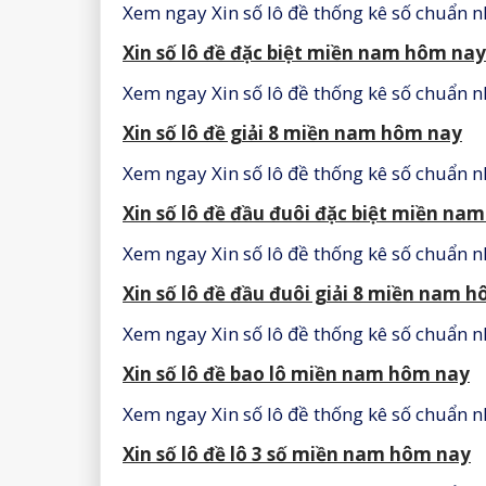
Xem ngay Xin số lô đề thống kê số chuẩn
Xin số lô đề đặc biệt miền nam hôm nay
Xem ngay Xin số lô đề thống kê số chuẩn
Xin số lô đề giải 8 miền nam hôm nay
Xem ngay Xin số lô đề thống kê số chuẩn
Xin số lô đề đầu đuôi đặc biệt miền na
Xem ngay Xin số lô đề thống kê số chuẩn
Xin số lô đề đầu đuôi giải 8 miền nam 
Xem ngay Xin số lô đề thống kê số chuẩn
Xin số lô đề bao lô miền nam hôm nay
Xem ngay Xin số lô đề thống kê số chuẩn
Xin số lô đề lô 3 số miền nam hôm nay