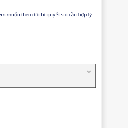
em muốn theo dõi bí quyết soi cầu hợp lý