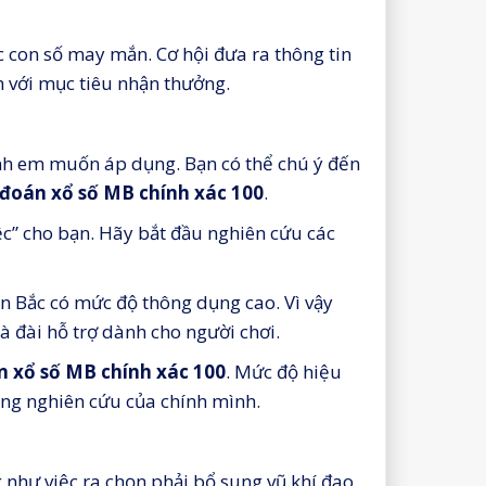
c con số may mắn. Cơ hội đưa ra thông tin
 với mục tiêu nhận thưởng.
 anh em muốn áp dụng. Bạn có thể chú ý đến
đoán xổ số MB chính xác 100
.
iệc” cho bạn. Hãy bắt đầu nghiên cứu các
n Bắc có mức độ thông dụng cao. Vì vậy
à đài hỗ trợ dành cho người chơi.
 xổ số MB chính xác 100
. Mức độ hiệu
ăng nghiên cứu của chính mình.
 như việc ra chọn phải bổ sung vũ khí đao