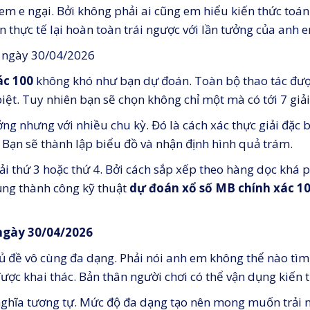
em e ngại. Bởi không phải ai cũng em hiểu kiến thức toán
 thực tế lại hoàn toàn trái ngược với lần tưởng của anh 
ngày 30/04/2026
ác 100
không khó như bạn dự đoán. Toàn bộ thao tác được 
 biệt. Tuy nhiên bạn sẽ chọn không chỉ một mà có tới 7 gi
ng nhưng với nhiều chu kỳ. Đó là cách xác thực giải đặc b
. Bạn sẽ thành lập biểu đồ và nhận định hình quả trám.
ải thứ 3 hoặc thứ 4. Bởi cách sắp xếp theo hàng dọc khá
ụng thành công kỹ thuật
dự đoán xổ số MB chính xác 1
 ngày 30/04/2026
 đề vô cùng đa dạng. Phải nói anh em không thể nào tìm
ược khai thác. Bản thân người chơi có thể vận dụng kiến 
 nghĩa tương tự. Mức độ đa dạng tạo nên mong muốn trải 