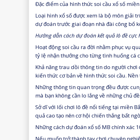
Đặc điểm của hình thức soi cầu xổ số miền
Loại hình xổ số được xem là bộ môn giải tr
dự đoán trước giai đoạn nhà đài công bố k
Hướng dẫn cách dự đoán kết quả lô đề cực 
Hoạt động soi cầu ra đời nhằm phục vụ quá
tỷ lệ nhận thưởng cho từng tình huống cá c
Khả năng trau dồi thông tin do người chơi 
kiến thức cơ bản về hình thức soi cầu. Nền 
Những thông tin quan trọng đều được cung
mà bạn không cần lo lắng về những chủ đề c
Sở dĩ với lối chơi lô đề nổi tiếng tại miền
quả cao tạo nên cơ hội chiến thắng bất ng
Những cách dự đoán xổ số MB chính xác 
Nếu muốn trở thành tay chơi chuyên nghiệp