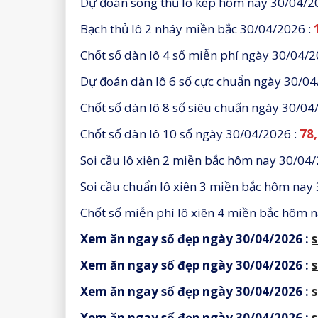
Dự đoán song thủ lô kép hôm nay 30/04/2
Bạch thủ lô 2 nháy miền bắc 30/04/2026 :
Chốt số dàn lô 4 số miễn phí ngày 30/04/2
Dự đoán dàn lô 6 số cực chuẩn ngày 30/04
Chốt số dàn lô 8 số siêu chuẩn ngày 30/04
Chốt số dàn lô 10 số ngày 30/04/2026 :
78,
Soi cầu lô xiên 2 miền bắc hôm nay 30/04/
Soi cầu chuẩn lô xiên 3 miền bắc hôm nay
Chốt số miễn phí lô xiên 4 miền bắc hôm 
Xem ăn ngay số đẹp ngày 30/04/2026 :
s
Xem ăn ngay số đẹp ngày 30/04/2026 :
s
Xem ăn ngay số đẹp ngày 30/04/2026 :
s
Xem ăn ngay số đẹp ngày 30/04/2026 :
s