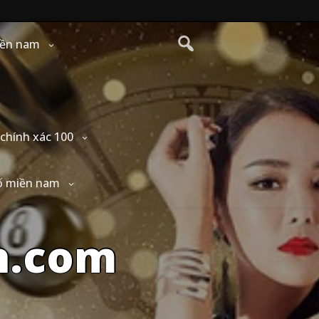
iền nam
chính xác 100
số miền nam
n.com