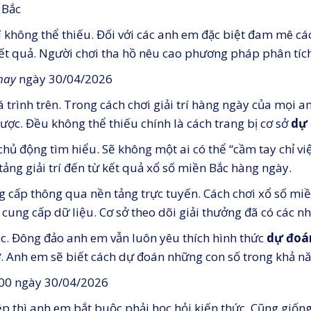
 Bắc
í không thể thiếu. Đối với các anh em đặc biệt đam mê cá
ết quả. Người chơi tha hồ nêu cao phương pháp phân tích
hay
ngày 30/04/2026
 trình trên. Trong cách chơi giải trí hàng ngày của mọi
ược. Đều không thể thiếu chính là cách trang bị cơ sở
dự 
chủ động tìm hiểu. Sẽ không một ai có thể “cầm tay chỉ v
tảng giải trí đến từ kết quả xổ số miền Bắc hàng ngày.
 cấp thông qua nền tảng trực tuyến. Cách chơi xổ số miề
ung cấp dữ liệu. Cơ sở theo dõi giải thưởng đã có các nh
 Bắc. Đông đảo anh em vẫn luôn yêu thích hình thức
dự đoán
ờ. Anh em sẽ biết cách dự đoán những con số trong khả n
100 ngày 30/04/2026
 thì anh em bắt buộc phải học hỏi kiến thức. Cũng giống