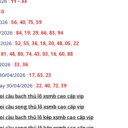
026 :
11 – 33
10
026 :
56, 40, 75, 59
/2026 :
84, 19, 29, 66, 83, 94
/2026 :
52, 55, 36, 18, 30, 48, 05, 22
 81, 48, 80, 74, 43, 03, 16, 60, 88
2026 :
33, 36
 30/04/2026 :
17, 63, 23
nay 30/04/2026 :
22, 40, 72, 39
oi cầu bạch thủ lô xsmb cao cấp vip
oi cầu song thủ lô xsmb cao cấp vip
oi cầu bạch thủ lô kép xsmb cao cấp vip
oi cầu song thủ lô kép xsmb cao cấp vip