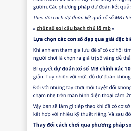
gươm. Các phương pháp dự đoán kết quả sẽ 
Theo dõi cách dự đoán kết quả xổ số MB chí
»
chốt số soi cầu bạch thủ lô mb
«
Lựa chọn các con số đẹp qua giải đặc b
Khi anh em tham gia lưu đề sĩ có cơ hội tì
người chơi là chọn ra giá trị số vàng dễ t
Bí quyết
dự đoán xổ số MB chính xác 10
giản. Tuy nhiên với mức độ dự đoán không
Đối với những tay chơi mới tuyệt đối không n
chạm nhẹ trên màn hình điện thoại cảm ứn
Vậy bạn sẽ làm gì tiếp theo khi đã có cơ s
kết hợp với nhiều kỹ thuật riêng. Và sau 
Thay đổi cách chơi qua phương pháp so