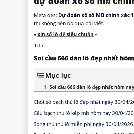
dự đoán xổ số mb chính
Meta des:
Dự đoán xổ số MB chính xác 
thì không nên bỏ qua bài viết.
»
xin số lô đề siêu chuẩn
«
Title:
Soi cầu 666 dàn lô đẹp nhất hô
Mục lục
Soi cầu 666 dàn lô đẹp nhất hôm na
Chốt số bạch thủ lô đẹp nhất ngày 30/04/2
Cầu bạch thủ lô kép mb hôm nay 30/04/20
Song thủ thủ lô miễn phí ngày 30/04/2026