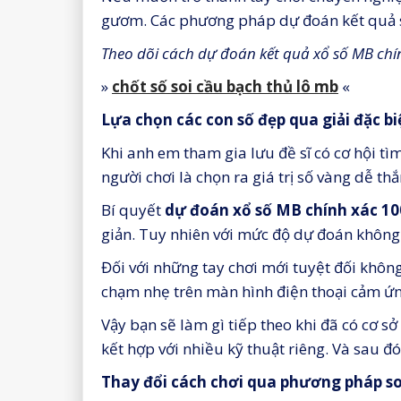
gươm. Các phương pháp dự đoán kết quả sẽ 
Theo dõi cách dự đoán kết quả xổ số MB chí
»
chốt số soi cầu bạch thủ lô mb
«
Lựa chọn các con số đẹp qua giải đặc b
Khi anh em tham gia lưu đề sĩ có cơ hội tì
người chơi là chọn ra giá trị số vàng dễ t
Bí quyết
dự đoán xổ số MB chính xác 10
giản. Tuy nhiên với mức độ dự đoán không
Đối với những tay chơi mới tuyệt đối không n
chạm nhẹ trên màn hình điện thoại cảm ứn
Vậy bạn sẽ làm gì tiếp theo khi đã có cơ s
kết hợp với nhiều kỹ thuật riêng. Và sau 
Thay đổi cách chơi qua phương pháp so