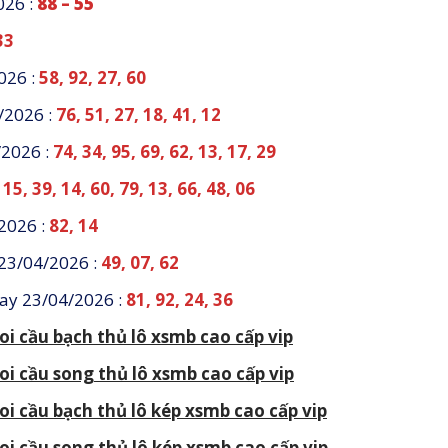
026 :
88 – 55
33
026 :
58, 92, 27, 60
/2026 :
76, 51, 27, 18, 41, 12
/2026 :
74, 34, 95, 69, 62, 13, 17, 29
 15, 39, 14, 60, 79, 13, 66, 48, 06
2026 :
82, 14
 23/04/2026 :
49, 07, 62
nay 23/04/2026 :
81, 92, 24, 36
oi cầu bạch thủ lô xsmb cao cấp vip
oi cầu song thủ lô xsmb cao cấp vip
oi cầu bạch thủ lô kép xsmb cao cấp vip
oi cầu song thủ lô kép xsmb cao cấp vip