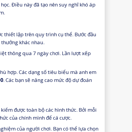
 học. Điều này đã tạo nên suy nghĩ khó áp
em.
thiết lập trên quy trình cụ thể. Bước đầu
ải thưởng khác nhau.
iệt thông qua 7 ngày chơi. Lần lượt xếp
 phù hợp. Các dạng số tiêu biểu mà anh em
00
. Các bạn sẽ nâng cao mức độ dự đoán
 kiếm được toàn bộ các hình thức. Bởi mỗi
thức của chính mình để cá cược.
nghiệm của người chơi. Bạn có thể lựa chọn