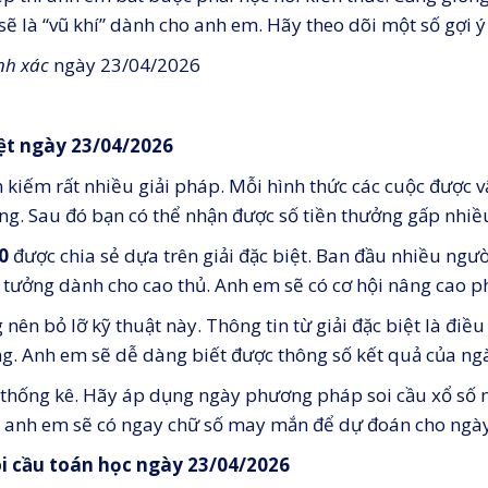
là “vũ khí” dành cho anh em. Hãy theo dõi một số gợi ý 
nh xác
ngày 23/04/2026
iệt ngày 23/04/2026
m kiếm rất nhiều giải pháp. Mỗi hình thức các cuộc được 
hắng. Sau đó bạn có thể nhận được số tiền thưởng gấp nhiề
0
được chia sẻ dựa trên giải đặc biệt. Ban đầu nhiều ngườ
 tưởng dành cho cao thủ. Anh em sẽ có cơ hội nâng cao 
ên bỏ lỡ kỹ thuật này. Thông tin từ giải đặc biệt là điều 
g. Anh em sẽ dễ dàng biết được thông số kết quả của n
ở thống kê. Hãy áp dụng ngày phương pháp soi cầu xổ số m
đó anh em sẽ có ngay chữ số may mắn để dự đoán cho ngày
i cầu toán học ngày 23/04/2026