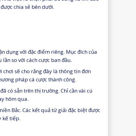
được chia sẻ bên dưới.
vận dụng với đặc điểm riêng. Mục đích của
u lần so với cách cược ban đầu.
i chơi sẽ cho rằng đây là thông tin đơn
phương pháp cá cược thành công.
đã có sẵn trên thị trường. Chỉ cần vài cú
gày hôm qua.
iền Bắc. Các kết quả từ giải đặc biệt được
 kế tiếp.