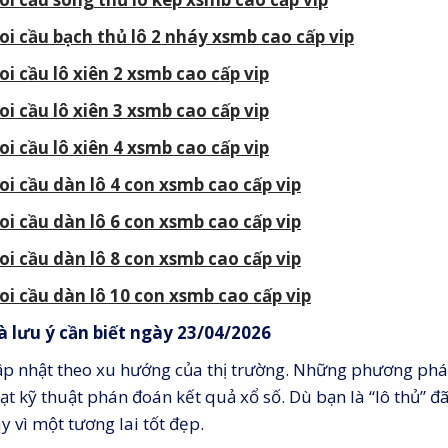
oi cầu bạch thủ lô 2 nháy xsmb cao cấp vip
oi cầu lô xiên 2 xsmb cao cấp vip
oi cầu lô xiên 3 xsmb cao cấp vip
oi cầu lô xiên 4 xsmb cao cấp vip
oi cầu dàn lô 4 con xsmb cao cấp vip
oi cầu dàn lô 6 con xsmb cao cấp vip
oi cầu dàn lô 8 con xsmb cao cấp vip
oi cầu dàn lô 10 con xsmb cao cấp vip
 lưu ý cần biết ngày 23/04/2026
p nhật theo xu hướng của thị trường. Những phương phá
ạt kỹ thuật phán đoán kết quả xổ số. Dù bạn là “lô thủ” 
 vì một tương lai tốt đẹp.