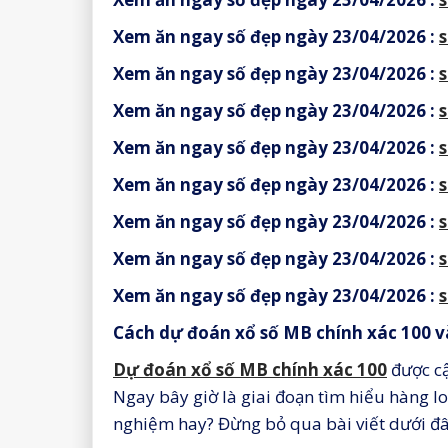
Xem ăn ngay số đẹp ngày 23/04/2026 :
s
Xem ăn ngay số đẹp ngày 23/04/2026 :
s
Xem ăn ngay số đẹp ngày 23/04/2026 :
s
Xem ăn ngay số đẹp ngày 23/04/2026 :
s
Xem ăn ngay số đẹp ngày 23/04/2026 :
s
Xem ăn ngay số đẹp ngày 23/04/2026 :
s
Xem ăn ngay số đẹp ngày 23/04/2026 :
s
Xem ăn ngay số đẹp ngày 23/04/2026 :
s
Cách dự đoán xổ số MB chính xác 100 và
Dự đoán xổ số MB chính xác 100
được cậ
Ngay bây giờ là giai đoạn tìm hiểu hàng lo
nghiệm hay? Đừng bỏ qua bài viết dưới đây