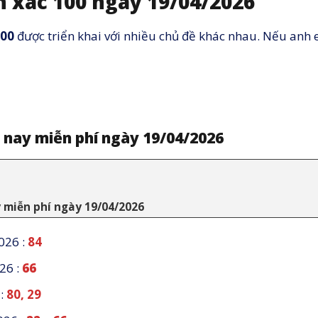
 xác 100 ngày 19/04/2026
100
được triển khai với nhiều chủ đề khác nhau. Nếu anh 
m nay miễn phí ngày 19/04/2026
y miễn phí ngày 19/04/2026
026 :
84
26 :
66
 :
80, 29