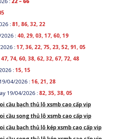
026 :
22 – 66
05
026 :
81, 86, 32, 22
/2026 :
40, 29, 03, 17, 60, 19
/2026 :
17, 36, 22, 75, 23, 52, 91, 05
 47, 74, 60, 38, 62, 32, 67, 72, 48
2026 :
15, 15
 19/04/2026 :
16, 21, 28
nay 19/04/2026 :
82, 35, 38, 05
oi cầu bạch thủ lô xsmb cao cấp vip
oi cầu song thủ lô xsmb cao cấp vip
oi cầu bạch thủ lô kép xsmb cao cấp vip
oi cầu song thủ lô kép xsmb cao cấp vip