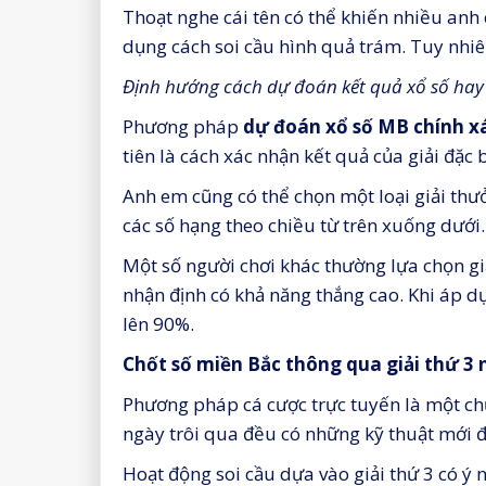
Thoạt nghe cái tên có thể khiến nhiều anh 
dụng cách soi cầu hình quả trám. Tuy nhiên
Định hướng cách dự đoán kết quả xổ số hay
Phương pháp
dự đoán xổ số MB chính x
tiên là cách xác nhận kết quả của giải đặc
Anh em cũng có thể chọn một loại giải thưở
các số hạng theo chiều từ trên xuống dưới
Một số người chơi khác thường lựa chọn gi
nhận định có khả năng thắng cao. Khi áp d
lên 90%.
Chốt số miền Bắc thông qua giải thứ 3
Phương pháp cá cược trực tuyến là một chủ
ngày trôi qua đều có những kỹ thuật mới đ
Hoạt động soi cầu dựa vào giải thứ 3 có ý