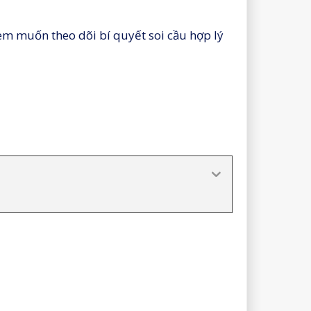
em muốn theo dõi bí quyết soi cầu hợp lý