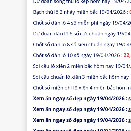
Dự đoán song thủ lô kép hôm nay 19/04/2
Bạch thủ lô 2 nháy miền bắc 19/04/2026 :
Chốt số dàn lô 4 số miễn phí ngày 19/04/2
Dự đoán dàn lô 6 số cực chuẩn ngày 19/04
Chốt số dàn lô 8 số siêu chuẩn ngày 19/04
Chốt số dàn lô 10 số ngày 19/04/2026 :
22,
Soi cầu lô xiên 2 miền bắc hôm nay 19/04/
Soi cầu chuẩn lô xiên 3 miền bắc hôm nay
Chốt số miễn phí lô xiên 4 miền bắc hôm 
Xem ăn ngay số đẹp ngày 19/04/2026 :
s
Xem ăn ngay số đẹp ngày 19/04/2026 :
s
Xem ăn ngay số đẹp ngày 19/04/2026 :
s
Xem ăn ngay số đẹp ngày 19/04/2026 :
s