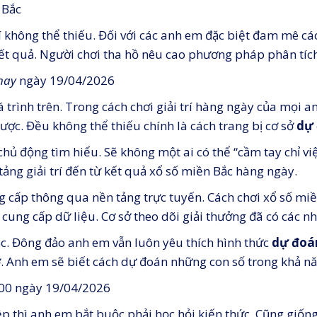
 Bắc
í không thể thiếu. Đối với các anh em đặc biệt đam mê cá
ết quả. Người chơi tha hồ nêu cao phương pháp phân tích
hay
ngày 19/04/2026
 trình trên. Trong cách chơi giải trí hàng ngày của mọi
ược. Đều không thể thiếu chính là cách trang bị cơ sở
dự 
chủ động tìm hiểu. Sẽ không một ai có thể “cầm tay chỉ v
tảng giải trí đến từ kết quả xổ số miền Bắc hàng ngày.
 cấp thông qua nền tảng trực tuyến. Cách chơi xổ số miề
ung cấp dữ liệu. Cơ sở theo dõi giải thưởng đã có các nh
 Bắc. Đông đảo anh em vẫn luôn yêu thích hình thức
dự đoán
ờ. Anh em sẽ biết cách dự đoán những con số trong khả n
100 ngày 19/04/2026
 thì anh em bắt buộc phải học hỏi kiến thức. Cũng giống