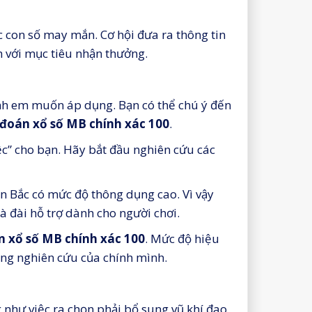
c con số may mắn. Cơ hội đưa ra thông tin
 với mục tiêu nhận thưởng.
 anh em muốn áp dụng. Bạn có thể chú ý đến
đoán xổ số MB chính xác 100
.
iệc” cho bạn. Hãy bắt đầu nghiên cứu các
n Bắc có mức độ thông dụng cao. Vì vậy
à đài hỗ trợ dành cho người chơi.
 xổ số MB chính xác 100
. Mức độ hiệu
ăng nghiên cứu của chính mình.
 như việc ra chọn phải bổ sung vũ khí đao