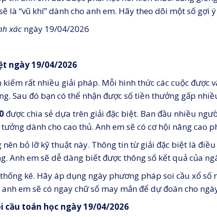
là “vũ khí” dành cho anh em. Hãy theo dõi một số gợi ý 
nh xác
ngày 19/04/2026
iệt ngày 19/04/2026
m kiếm rất nhiều giải pháp. Mỗi hình thức các cuộc được 
hắng. Sau đó bạn có thể nhận được số tiền thưởng gấp nhiề
0
được chia sẻ dựa trên giải đặc biệt. Ban đầu nhiều ngườ
 tưởng dành cho cao thủ. Anh em sẽ có cơ hội nâng cao 
ên bỏ lỡ kỹ thuật này. Thông tin từ giải đặc biệt là điều 
g. Anh em sẽ dễ dàng biết được thông số kết quả của n
ở thống kê. Hãy áp dụng ngày phương pháp soi cầu xổ số m
đó anh em sẽ có ngay chữ số may mắn để dự đoán cho ngày
i cầu toán học ngày 19/04/2026