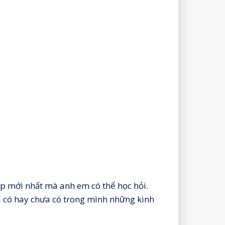
p mới nhất mà anh em có thể học hỏi.
đã có hay chưa có trong mình những kinh