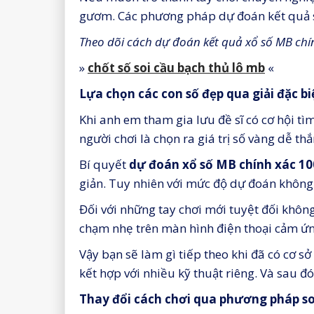
gươm. Các phương pháp dự đoán kết quả sẽ 
Theo dõi cách dự đoán kết quả xổ số MB chí
»
chốt số soi cầu bạch thủ lô mb
«
Lựa chọn các con số đẹp qua giải đặc b
Khi anh em tham gia lưu đề sĩ có cơ hội tì
người chơi là chọn ra giá trị số vàng dễ t
Bí quyết
dự đoán xổ số MB chính xác 10
giản. Tuy nhiên với mức độ dự đoán không
Đối với những tay chơi mới tuyệt đối không n
chạm nhẹ trên màn hình điện thoại cảm ứn
Vậy bạn sẽ làm gì tiếp theo khi đã có cơ s
kết hợp với nhiều kỹ thuật riêng. Và sau 
Thay đổi cách chơi qua phương pháp so