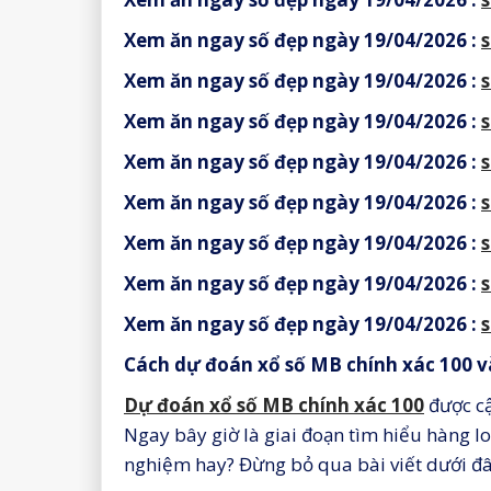
Xem ăn ngay số đẹp ngày 19/04/2026 :
s
Xem ăn ngay số đẹp ngày 19/04/2026 :
s
Xem ăn ngay số đẹp ngày 19/04/2026 :
s
Xem ăn ngay số đẹp ngày 19/04/2026 :
s
Xem ăn ngay số đẹp ngày 19/04/2026 :
s
Xem ăn ngay số đẹp ngày 19/04/2026 :
s
Xem ăn ngay số đẹp ngày 19/04/2026 :
s
Xem ăn ngay số đẹp ngày 19/04/2026 :
s
Cách dự đoán xổ số MB chính xác 100 và
Dự đoán xổ số MB chính xác 100
được cậ
Ngay bây giờ là giai đoạn tìm hiểu hàng lo
nghiệm hay? Đừng bỏ qua bài viết dưới đây