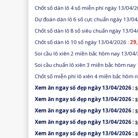
Chốt số dàn lô 4 số miễn phí ngày 13/04/2
Dự đoán dàn lô 6 số cực chuẩn ngày 13/04
Chốt số dàn lô 8 số siêu chuẩn ngày 13/04
Chốt số dàn lô 10 số ngày 13/04/2026 :
29,
Soi cầu lô xiên 2 miền bắc hôm nay 13/04/
Soi cầu chuẩn lô xiên 3 miền bắc hôm nay
Chốt số miễn phí lô xiên 4 miền bắc hôm 
Xem ăn ngay số đẹp ngày 13/04/2026 :
s
Xem ăn ngay số đẹp ngày 13/04/2026 :
s
Xem ăn ngay số đẹp ngày 13/04/2026 :
s
Xem ăn ngay số đẹp ngày 13/04/2026 :
s
Xem ăn ngay số đẹp ngày 13/04/2026 :
s