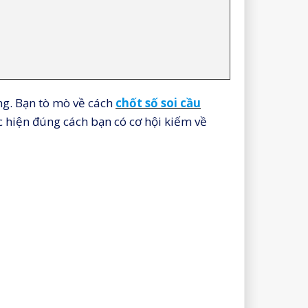
ạng. Bạn tò mò về cách
chốt số soi cầu
 hiện đúng cách bạn có cơ hội kiếm về