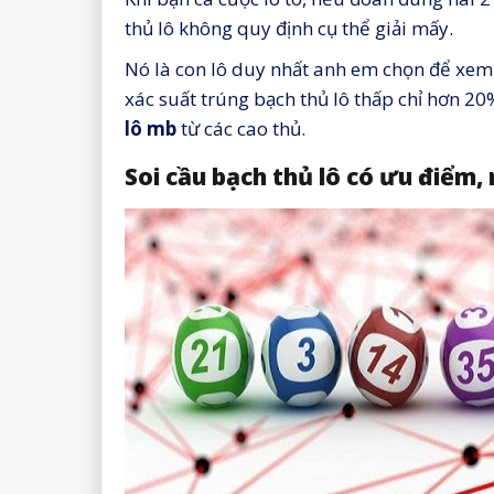
thủ lô không quy định cụ thể giải mấy.
Nó là con lô duy nhất anh em chọn để xem 
xác suất trúng bạch thủ lô thấp chỉ hơn 2
lô mb
từ các cao thủ.
Soi cầu bạch thủ lô có ưu điểm