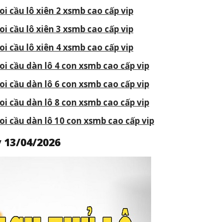
oi cầu lô xiên 2 xsmb cao cấp vip
oi cầu lô xiên 3 xsmb cao cấp vip
oi cầu lô xiên 4 xsmb cao cấp vip
oi cầu dàn lô 4 con xsmb cao cấp vip
oi cầu dàn lô 6 con xsmb cao cấp vip
oi cầu dàn lô 8 con xsmb cao cấp vip
oi cầu dàn lô 10 con xsmb cao cấp vip
y 13/04/2026