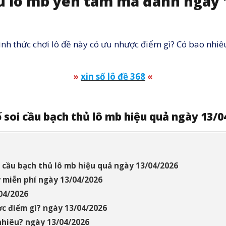
hủ lô mb yên tâm mà đánh ngày 
 Hình thức chơi lô đề này có ưu nhược điểm gì? Có bao nhi
»
xin số lô đề 368
«
 soi cầu bạch thủ lô mb hiệu quả ngày 13/0
 cầu bạch thủ lô mb hiệu quả ngày 13/04/2026
y miễn phí ngày 13/04/2026
/04/2026
ợc điểm gì? ngày 13/04/2026
nhiêu? ngày 13/04/2026