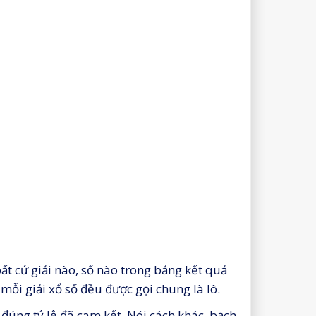
ất cứ giải nào, số nào trong bảng kết quả
 mỗi giải xổ số đều được gọi chung là lô.
 đúng tỷ lệ đã cam kết. Nói cách khác, bạch