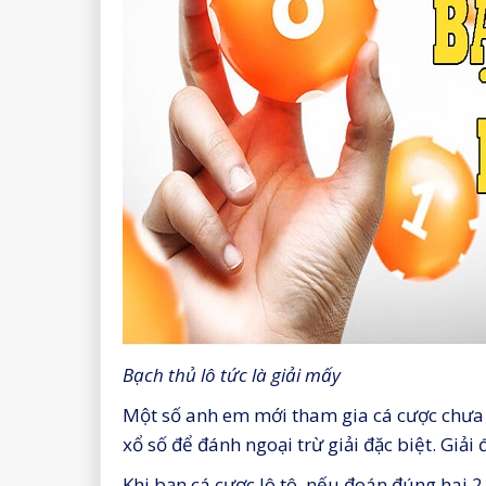
Bạch thủ lô tức là giải mấy
Một số anh em mới tham gia cá cược chưa rõ
xổ số để đánh ngoại trừ giải đặc biệt. Giải
Khi bạn cá cược lô tô, nếu đoán đúng hai 2