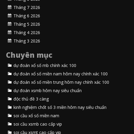
Tháng 7 2026
Tháng 6 2026
Tháng 5 2026
Tháng 4 2026
Tháng 3 2026
Chuyên mục
dự đoán xổ số mb chính xác 100
dự đoán xổ số miền nam hôm nay chính xác 100
dự đoán xổ số miền trung hôm nay chính xác 100
dự đoán xsmb hôm nay siêu chuẩn
độc thủ đề 3 càng
kinh nghiệm chốt số 3 miền hôm nay siêu chuẩn
soi cầu xổ số miền nam
soi cầu xsmb cao cấp vip
soi cầu xsmt cao cấp vip