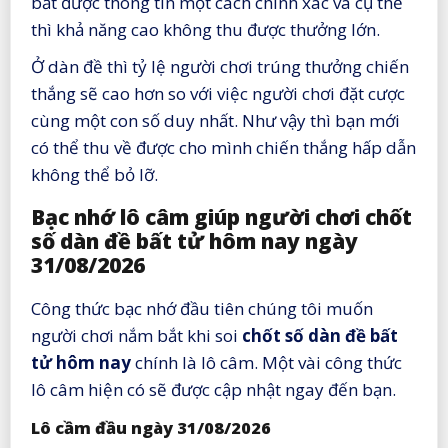
bắt được thông tin một cách chính xác và cụ thể
thì khả năng cao không thu được thưởng lớn.
Ở dàn đề thì tỷ lệ người chơi trúng thưởng chiến
thắng sẽ cao hơn so với việc người chơi đặt cược
cùng một con số duy nhất. Như vậy thì bạn mới
có thể thu về được cho mình chiến thắng hấp dẫn
không thể bỏ lỡ.
Bạc nhớ lô câm giúp người chơi chốt
số dàn đề bất tử hôm nay ngày
31/08/2026
Công thức bạc nhớ đầu tiên chúng tôi muốn
người chơi nắm bắt khi soi
chốt số dàn đề bất
tử hôm nay
chính là lô câm. Một vài công thức
lô câm hiện có sẽ được cập nhật ngay đến bạn.
Lô cầm đầu ngày 31/08/2026