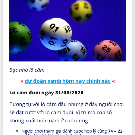
Bạc nhớ lô câm
»
dự đoán xsmb hôm nay chính xác
«
Lô câm đuôi ngày 31/08/2026
Tương tự với lô câm đầu nhưng ở đây người chơi
sẽ đặt cược với lô câm đuôi. Vị trí mà con số
không xuất hiện nằm ở cuối cùng.
Người chơi tham gia đánh cược hợp lý cùng
74
–
22