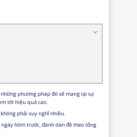
g những phương pháp đó sẽ mang lại sự
đem tới hiệu quả cao.
không phải suy nghĩ nhiều.
ủa ngày hôm trước, đánh dàn đề theo tổng