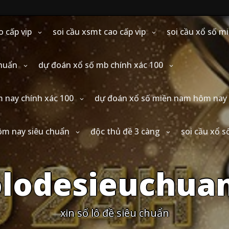
o cấp vip
soi cầu xsmt cao cấp vip
soi cầu xổ số m
huẩn
dự đoán xổ số mb chính xác 100
 nay chính xác 100
dự đoán xổ số miền nam hôm nay 
ôm nay siêu chuẩn
độc thủ đề 3 càng
soi cầu xổ 
olodesieuchua
xin số lô đề siêu chuẩn