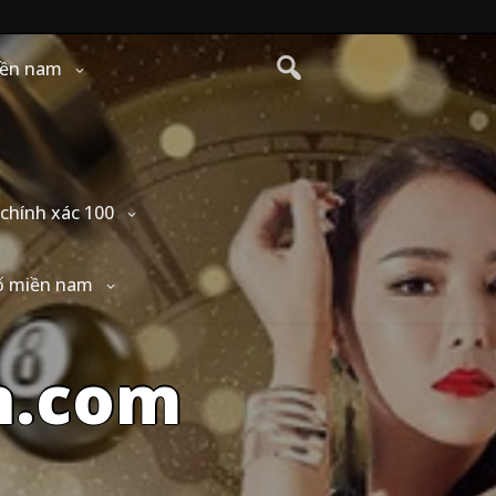
iền nam
chính xác 100
số miền nam
n.com