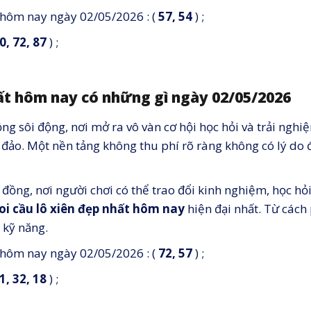
o hôm nay ngày 02/05/2026 : (
57, 54
) ;
0, 72, 87
) ;
hất hôm nay có những gì ngày 02/05/2026
g sôi động, nơi mở ra vô vàn cơ hội học hỏi và trải nghiệ
đảo. Một nền tảng không thu phí rõ ràng không có lý do 
đồng, nơi người chơi có thể trao đổi kinh nghiệm, học hỏi
oi cầu lô xiên đẹp nhất hôm nay
hiện đại nhất. Từ cách
n kỹ năng.
o hôm nay ngày 02/05/2026 : (
72, 57
) ;
1, 32, 18
) ;