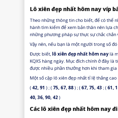
Lô xiên đẹp nhất hôm nay víp b
Theo những thông tin cho biết, để có thể 
hành tìm kiếm để xem bản thân nên lựa c
những phương pháp sự thực sự chắc chắn v
Vậy nên, nếu bạn là một người trong số đ
Được biết,
lô xiên đẹp nhất hôm nay
là m
KQXS hàng ngày. Mục đích chính ở đây là t
được nhiều phần thưởng hơn khi tham gia 
Một số cặp lô xiên đẹp nhất tỉ lệ thắng ca
(
42, 91
) ; (
75, 67, 88
) ; (
67, 75, 43
; (
61, 1
40, 36, 90, 42
)
Các lô xiên đẹp nhất hôm nay đi