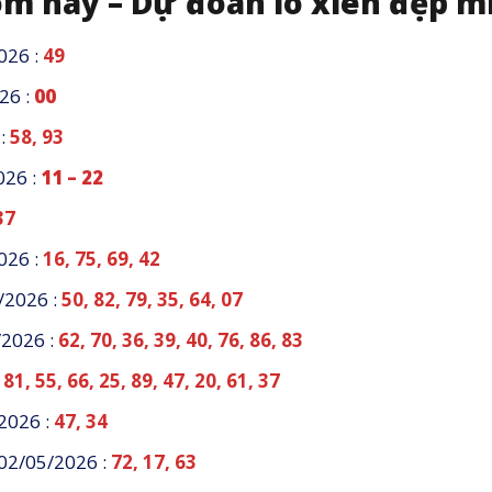
ôm nay – Dự đoán lô xiên đẹp m
026 :
49
26 :
00
 :
58, 93
026 :
11 – 22
37
026 :
16, 75, 69, 42
/2026 :
50, 82, 79, 35, 64, 07
/2026 :
62, 70, 36, 39, 40, 76, 86, 83
 81, 55, 66, 25, 89, 47, 20, 61, 37
2026 :
47, 34
 02/05/2026 :
72, 17, 63