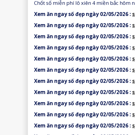
Chốt số miễn phí lô xiên 4 miền bắc hôm 
Xem ăn ngay số đẹp ngày 02/05/2026 :
s
Xem ăn ngay số đẹp ngày 02/05/2026 :
s
Xem ăn ngay số đẹp ngày 02/05/2026 :
s
Xem ăn ngay số đẹp ngày 02/05/2026 :
s
Xem ăn ngay số đẹp ngày 02/05/2026 :
s
Xem ăn ngay số đẹp ngày 02/05/2026 :
s
Xem ăn ngay số đẹp ngày 02/05/2026 :
s
Xem ăn ngay số đẹp ngày 02/05/2026 :
s
Xem ăn ngay số đẹp ngày 02/05/2026 :
s
Xem ăn ngay số đẹp ngày 02/05/2026 :
s
Xem ăn ngay số đẹp ngày 02/05/2026 :
s