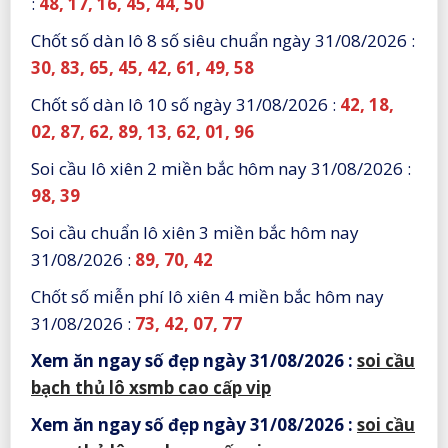
:
48, 17, 16, 45, 44, 50
Chốt số dàn lô 8 số siêu chuẩn ngày 31/08/2026 :
30, 83, 65, 45, 42, 61, 49, 58
Chốt số dàn lô 10 số ngày 31/08/2026 :
42, 18,
02, 87, 62, 89, 13, 62, 01, 96
Soi cầu lô xiên 2 miền bắc hôm nay 31/08/2026 :
98, 39
Soi cầu chuẩn lô xiên 3 miền bắc hôm nay
31/08/2026 :
89, 70, 42
Chốt số miễn phí lô xiên 4 miền bắc hôm nay
31/08/2026 :
73, 42, 07, 77
Xem ăn ngay số đẹp ngày 31/08/2026 :
soi cầu
bạch thủ lô xsmb cao cấp vip
Xem ăn ngay số đẹp ngày 31/08/2026 :
soi cầu