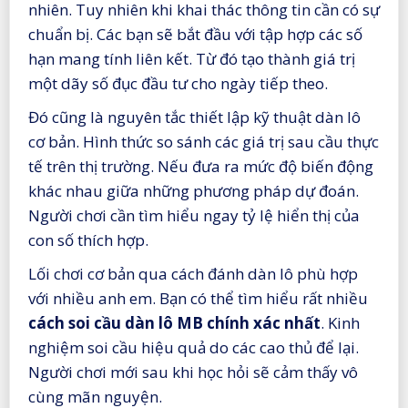
nhiên. Tuy nhiên khi khai thác thông tin cần có sự
chuẩn bị. Các bạn sẽ bắt đầu với tập hợp các số
hạn mang tính liên kết. Từ đó tạo thành giá trị
một dãy số đục đầu tư cho ngày tiếp theo.
Đó cũng là nguyên tắc thiết lập kỹ thuật dàn lô
cơ bản. Hình thức so sánh các giá trị sau cầu thực
tế trên thị trường. Nếu đưa ra mức độ biến động
khác nhau giữa những phương pháp dự đoán.
Người chơi cần tìm hiểu ngay tỷ lệ hiển thị của
con số thích hợp.
Lối chơi cơ bản qua cách đánh dàn lô phù hợp
với nhiều anh em. Bạn có thể tìm hiểu rất nhiều
cách soi cầu dàn lô MB chính xác nhất
. Kinh
nghiệm soi cầu hiệu quả do các cao thủ để lại.
Người chơi mới sau khi học hỏi sẽ cảm thấy vô
cùng mãn nguyện.