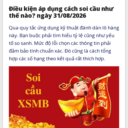
Điều kiện áp dụng cách soi cầu như
thế nào? ngày 31/08/2026
Qua quy tắc ứng dụng kỹ thuật đánh dàn lô hàng
này. Bạn buộc phải tìm hiểu tỷ lệ cũng như yếu
tố so sanh. Mức độ lỗi chọn các thông tin phải
đảm bảo tính chuẩn xác. Đó cũng là cách tổng
hợp các số hạng theo kết quả rất thích hợp.