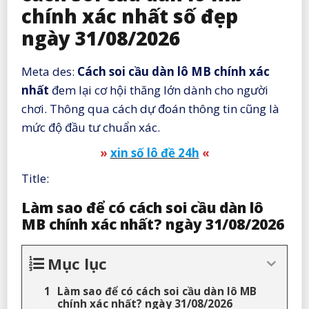
chính xác nhất số đẹp
ngày 31/08/2026
Meta des:
Cách soi cầu dàn lô MB chính xác
nhất
đem lại cơ hội thăng lớn dành cho người
chơi. Thông qua cách dự đoán thông tin cũng là
mức độ đầu tư chuẩn xác.
»
xin số lô đề 24h
«
Title:
Làm sao để có cách soi cầu dàn lô
MB chính xác nhất? ngày 31/08/2026
Mục lục
Làm sao để có cách soi cầu dàn lô MB
chính xác nhất? ngày 31/08/2026