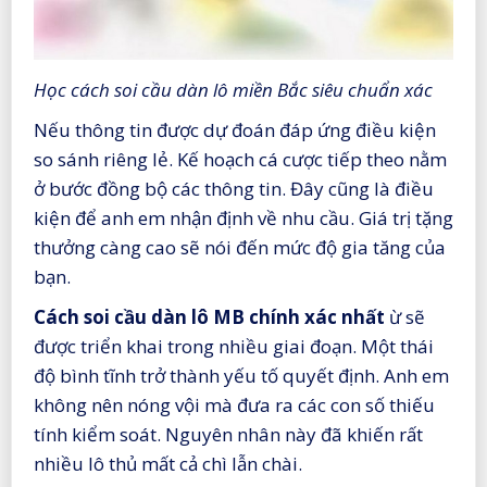
Học cách soi cầu dàn lô miền Bắc siêu chuẩn xác
Nếu thông tin được dự đoán đáp ứng điều kiện
so sánh riêng lẻ. Kế hoạch cá cược tiếp theo nằm
ở bước đồng bộ các thông tin. Đây cũng là điều
kiện để anh em nhận định về nhu cầu. Giá trị tặng
thưởng càng cao sẽ nói đến mức độ gia tăng của
bạn.
Cách soi cầu dàn lô MB chính xác nhất
ừ sẽ
được triển khai trong nhiều giai đoạn. Một thái
độ bình tĩnh trở thành yếu tố quyết định. Anh em
không nên nóng vội mà đưa ra các con số thiếu
tính kiểm soát. Nguyên nhân này đã khiến rất
nhiều lô thủ mất cả chì lẫn chài.