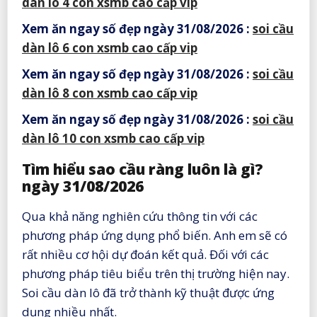
dàn lô 4 con xsmb cao cấp vip
Xem ăn ngay số đẹp ngày 31/08/2026 :
soi cầu
dàn lô 6 con xsmb cao cấp vip
Xem ăn ngay số đẹp ngày 31/08/2026 :
soi cầu
dàn lô 8 con xsmb cao cấp vip
Xem ăn ngay số đẹp ngày 31/08/2026 :
soi cầu
dàn lô 10 con xsmb cao cấp vip
Tìm hiểu sao cầu ràng luôn là gì?
ngày 31/08/2026
Qua khả năng nghiên cứu thông tin với các
phương pháp ứng dụng phổ biến. Anh em sẽ có
rất nhiều cơ hội dự đoán kết quả. Đối với các
phương pháp tiêu biểu trên thị trường hiện nay.
Soi cầu dàn lô đã trở thành kỹ thuật được ứng
dụng nhiều nhất.