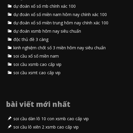
dự đoán xổ số mb chính xác 100
dự đoán xổ số miền nam hôm nay chính xác 100
dự đoán xổ số miền trung hôm nay chính xác 100
dự đoán xsmb hôm nay siêu chuẩn
độc thủ đề 3 càng
kinh nghiệm chốt số 3 miền hôm nay siêu chuẩn
soi cầu xổ số miền nam
soi cầu xsmb cao cấp vip
soi cầu xsmt cao cấp vip
bài viết mới nhất
soi cầu dàn lô 10 con xsmb cao cấp vip
soi cầu lô xiên 2 xsmb cao cấp vip