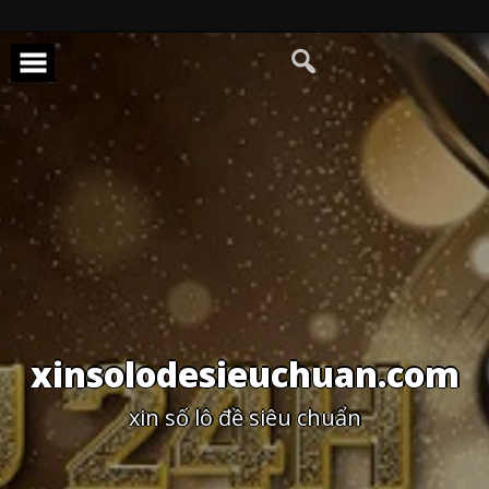
Skip
to
content
xinsolodesieuchuan.com
xin số lô đề siêu chuẩn