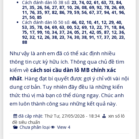
Cách đánh dàn lô 38 số:
23, 74, 02, 61, 63, 73, 84,
21, 35, 26, 56, 27, 87, 10, 26, 08, 69, 92, 78, 26, 69,
11, 76, 35, 97, 82, 86, 79, 59, 56, 67, 37, 94, 41, 96,
21, 50, 85
Cách đánh dàn lô 50 số:
46, 02, 10, 41, 12, 29, 40,
53, 35, 78, 04, 69, 63, 00, 52, 69, 13, 22, 71, 18, 84,
75, 17, 99, 10, 34, 37, 24, 05, 21, 42, 05, 87, 12, 36,
92, 32, 12, 26, 38, 23, 74, 30, 38, 91, 17, 37, 20, 23,
88
Như vậy là anh em đã có thể xác định nhiều
thông tin cực kỳ hữu ích. Thông qua chủ đề tìm
kiếm về
cách soi cầu dàn lô MB chính xác
nhất
. Hàng đạt bí quyết được gợi ý chỉ với vài nội
dung cơ bản. Tuy nhiên đây đều là những kiến
thức thú vị mà bạn có thể dùng ngay. Chúc anh
em luôn thành công sau những kết quả này.
đã câp nhật:
Thứ Tư, 27/05/2026 - 18:34
xin số lô
đề siêu chuẩn
Chưa phân loại
View 4