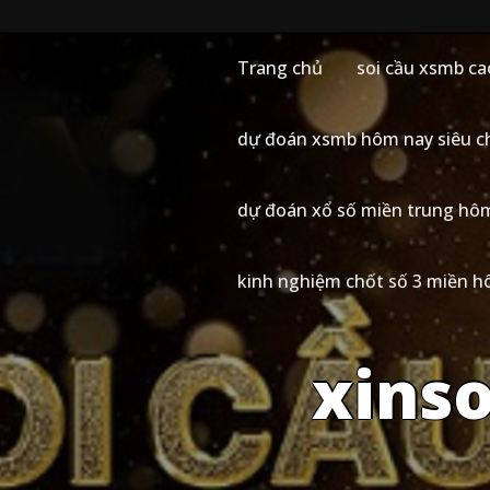
Skip
to
content
Trang chủ
soi cầu xsmb ca
dự đoán xsmb hôm nay siêu c
dự đoán xổ số miền trung hôm
kinh nghiệm chốt số 3 miền h
xins