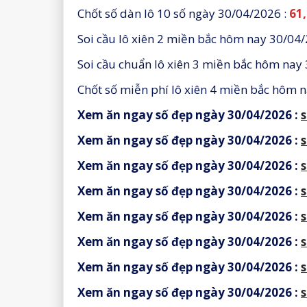
Chốt số dàn lô 10 số ngày 30/04/2026 :
61,
Soi cầu lô xiên 2 miền bắc hôm nay 30/04/
Soi cầu chuẩn lô xiên 3 miền bắc hôm nay
Chốt số miễn phí lô xiên 4 miền bắc hôm 
Xem ăn ngay số đẹp ngày 30/04/2026 :
s
Xem ăn ngay số đẹp ngày 30/04/2026 :
s
Xem ăn ngay số đẹp ngày 30/04/2026 :
s
Xem ăn ngay số đẹp ngày 30/04/2026 :
s
Xem ăn ngay số đẹp ngày 30/04/2026 :
s
Xem ăn ngay số đẹp ngày 30/04/2026 :
s
Xem ăn ngay số đẹp ngày 30/04/2026 :
s
Xem ăn ngay số đẹp ngày 30/04/2026 :
s