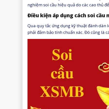
nghiệm soi cầu hiệu quả do các cao thủ để
Điều kiện áp dụng cách soi cầu
Qua quy tắc ứng dụng kỹ thuật đánh dàn lô
phải đảm bảo tính chuẩn xác. Đó cũng là cá