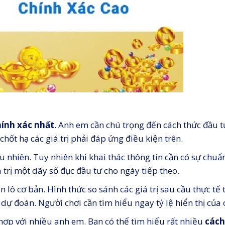
hính xác nhất
. Anh em cần chú trọng đến cách thức đầu tư
hốt hạ các giá trị phải đáp ứng điều kiện trên.
 nhiên. Tuy nhiên khi khai thác thông tin cần có sự chuẩn
 trị một dãy số đục đầu tư cho ngày tiếp theo.
n lô cơ bản. Hình thức so sánh các giá trị sau cầu thực tế
đoán. Người chơi cần tìm hiểu ngay tỷ lệ hiển thị của c
hợp với nhiều anh em. Bạn có thể tìm hiểu rất nhiều
cách