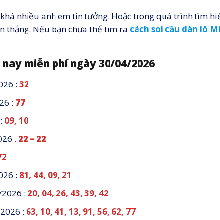
c khá nhiều anh em tin tưởng. Hoặc trong quá trình tìm h
iến thắng. Nếu bạn chưa thể tìm ra
cách soi cầu dàn lô M
m nay miễn phí ngày 30/04/2026
026 :
32
26 :
77
 :
09, 10
026 :
22 – 22
72
026 :
81, 44, 09, 21
/2026 :
20, 04, 26, 43, 39, 42
/2026 :
63, 10, 41, 13, 91, 56, 62, 77