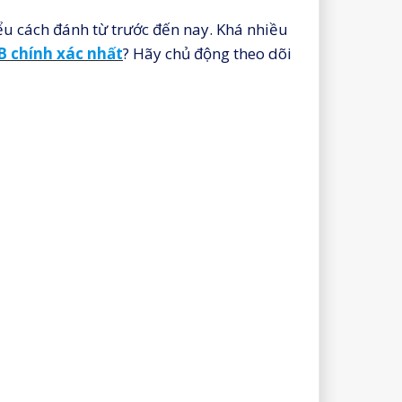
iểu cách đánh từ trước đến nay. Khá nhiều
B chính xác nhất
? Hãy chủ động theo dõi