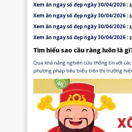
Xem ăn ngay số đẹp ngày 30/04/2026 :
s
Xem ăn ngay số đẹp ngày 30/04/2026 :
s
Xem ăn ngay số đẹp ngày 30/04/2026 :
s
Xem ăn ngay số đẹp ngày 30/04/2026 :
s
Tìm hiểu sao cầu ràng luôn là g
Qua khả năng nghiên cứu thông tin với các
phương pháp tiêu biểu trên thị trường hiện