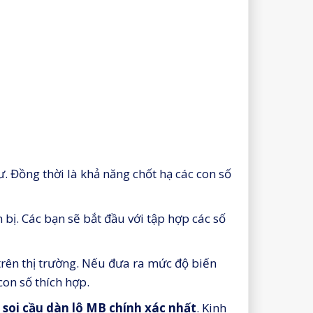
. Đồng thời là khả năng chốt hạ các con số
 bị. Các bạn sẽ bắt đầu với tập hợp các số
 trên thị trường. Nếu đưa ra mức độ biến
on số thích hợp.
 soi cầu dàn lô MB chính xác nhất
. Kinh