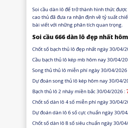
Soi cầu dàn lô để trở thành hình thức đượ
cao thủ đã đưa ra nhận định về tỷ suất ch
bài viết với những phân tích quan trọng.
Soi cầu 666 dàn lô đẹp nhất hô
Chốt số bạch thủ lô đẹp nhất ngày 30/04/2
Cầu bạch thủ lô kép mb hôm nay 30/04/20
Song thủ thủ lô miễn phí ngày 30/04/2026
Dự đoán song thủ lô kép hôm nay 30/04/2
Bạch thủ lô 2 nháy miền bắc 30/04/2026 :
Chốt số dàn lô 4 số miễn phí ngày 30/04/2
Dự đoán dàn lô 6 số cực chuẩn ngày 30/04
Chốt số dàn lô 8 số siêu chuẩn ngày 30/04