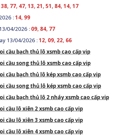
 38, 77, 47, 13, 21, 51, 84, 14, 17
2026 :
14, 99
 13/04/2026 :
09, 84, 77
nay 13/04/2026 :
12, 09, 22, 66
oi cầu bạch thủ lô xsmb cao cấp vip
oi cầu song thủ lô xsmb cao cấp vip
oi cầu bạch thủ lô kép xsmb cao cấp vip
oi cầu song thủ lô kép xsmb cao cấp vip
oi cầu bạch thủ lô 2 nháy xsmb cao cấp vip
oi cầu lô xiên 2 xsmb cao cấp vip
oi cầu lô xiên 3 xsmb cao cấp vip
oi cầu lô xiên 4 xsmb cao cấp vip