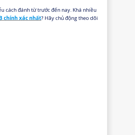
iểu cách đánh từ trước đến nay. Khá nhiều
B chính xác nhất
? Hãy chủ động theo dõi