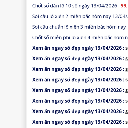
Chốt số dàn lô 10 số ngày 13/04/2026 :
99,
Soi cầu lô xiên 2 miền bắc hôm nay 13/04/
Soi cầu chuẩn lô xiên 3 miền bắc hôm nay
Chốt số miễn phí lô xiên 4 miền bắc hôm 
Xem ăn ngay số đẹp ngày 13/04/2026 :
s
Xem ăn ngay số đẹp ngày 13/04/2026 :
s
Xem ăn ngay số đẹp ngày 13/04/2026 :
s
Xem ăn ngay số đẹp ngày 13/04/2026 :
s
Xem ăn ngay số đẹp ngày 13/04/2026 :
s
Xem ăn ngay số đẹp ngày 13/04/2026 :
s
Xem ăn ngay số đẹp ngày 13/04/2026 :
s
Xem ăn ngay số đẹp ngày 13/04/2026 :
s