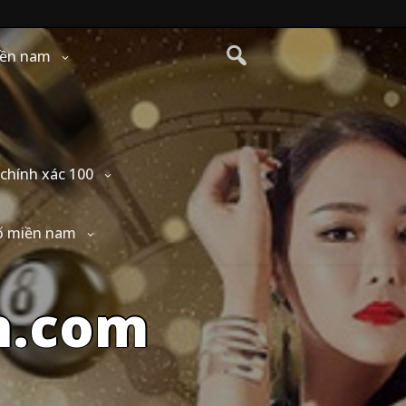
iền nam
chính xác 100
số miền nam
n.com