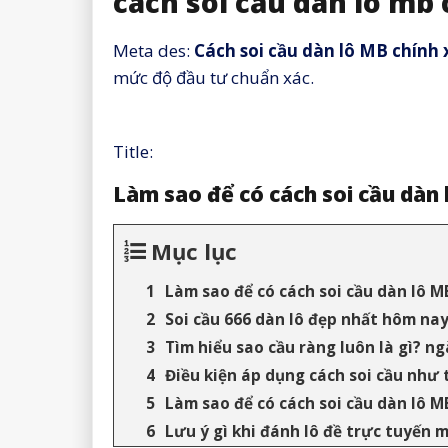
cách soi cầu dàn lô mb
Meta des:
Cách soi cầu dàn lô MB chính 
mức độ đầu tư chuẩn xác.
Title:
Làm sao để có cách soi cầu dàn
Mục lục
Làm sao để có cách soi cầu dàn lô M
Soi cầu 666 dàn lô đẹp nhất hôm na
Tìm hiểu sao cầu ràng luôn là gì? n
Điều kiện áp dụng cách soi cầu như
Làm sao để có cách soi cầu dàn lô M
Lưu ý gì khi đánh lô đề trực tuyến 