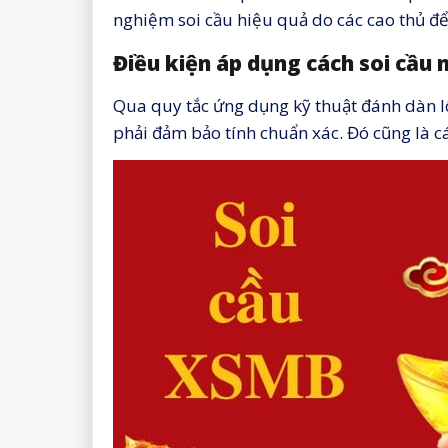
nghiệm soi cầu hiệu quả do các cao thủ để
Điều kiện áp dụng cách soi cầu
Qua quy tắc ứng dụng kỹ thuật đánh dàn lô
phải đảm bảo tính chuẩn xác. Đó cũng là cá