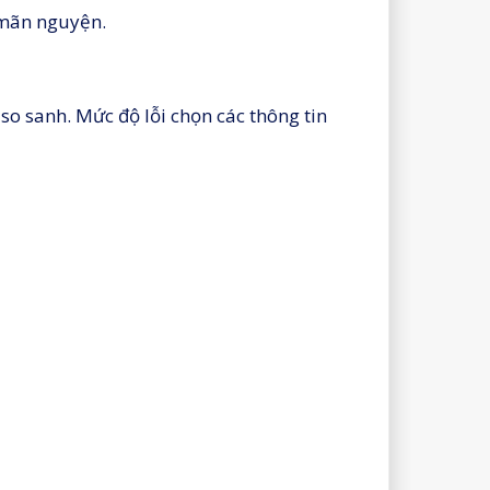
g mãn nguyện.
so sanh. Mức độ lỗi chọn các thông tin