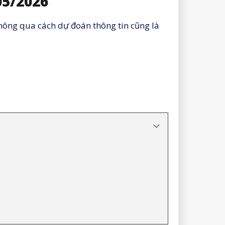
05/2026
Thông qua cách dự đoán thông tin cũng là