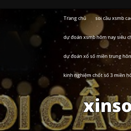
Skip
to
content
Trang chủ
soi cầu xsmb ca
dự đoán xsmb hôm nay siêu c
dự đoán xổ số miền trung hôm
kinh nghiệm chốt số 3 miền h
xins