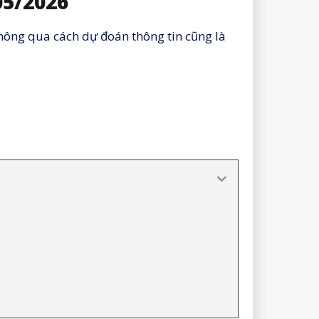
05/2026
Thông qua cách dự đoán thông tin cũng là