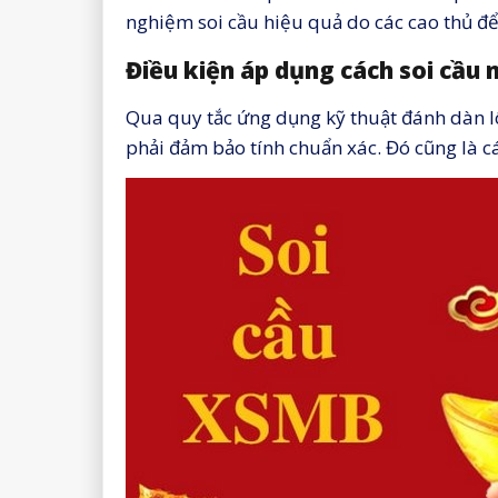
nghiệm soi cầu hiệu quả do các cao thủ để
Điều kiện áp dụng cách soi cầu
Qua quy tắc ứng dụng kỹ thuật đánh dàn lô
phải đảm bảo tính chuẩn xác. Đó cũng là cá