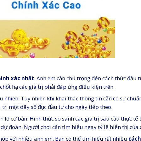
hính xác nhất
. Anh em cần chú trọng đến cách thức đầu tư
hốt hạ các giá trị phải đáp ứng điều kiện trên.
 nhiên. Tuy nhiên khi khai thác thông tin cần có sự chuẩn
 trị một dãy số đục đầu tư cho ngày tiếp theo.
n lô cơ bản. Hình thức so sánh các giá trị sau cầu thực tế
đoán. Người chơi cần tìm hiểu ngay tỷ lệ hiển thị của c
hợp với nhiều anh em. Bạn có thể tìm hiểu rất nhiều
cách