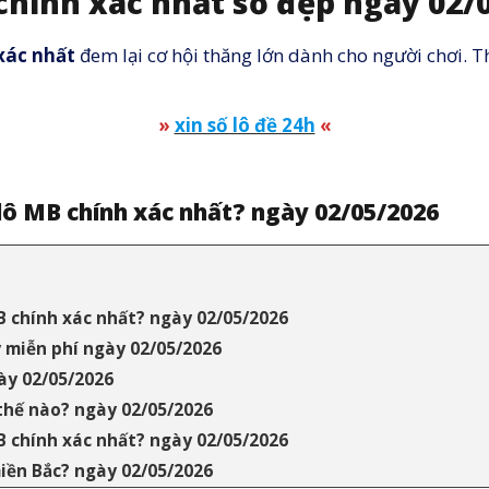
 chính xác nhất số đẹp ngày 02/
xác nhất
đem lại cơ hội thăng lớn dành cho người chơi. 
»
xin số lô đề 24h
«
 lô MB chính xác nhất? ngày 02/05/2026
B chính xác nhất? ngày 02/05/2026
y miễn phí ngày 02/05/2026
gày 02/05/2026
 thế nào? ngày 02/05/2026
B chính xác nhất? ngày 02/05/2026
miền Bắc? ngày 02/05/2026