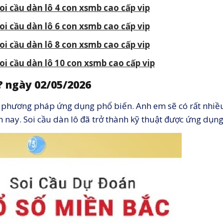
oi cầu dàn lô 4 con xsmb cao cấp vip
oi cầu dàn lô 6 con xsmb cao cấp vip
oi cầu dàn lô 8 con xsmb cao cấp vip
oi cầu dàn lô 10 con xsmb cao cấp vip
ì? ngày 02/05/2026
 phương pháp ứng dụng phổ biến. Anh em sẽ có rất nhiều 
 nay. Soi cầu dàn lô đã trở thành kỹ thuật được ứng dụng