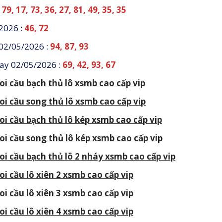
 79, 17, 73, 36, 27, 81, 49, 35, 35
2026 :
46, 72
 02/05/2026 :
94, 87, 93
nay 02/05/2026 :
69, 42, 93, 67
oi cầu bạch thủ lô xsmb cao cấp vip
oi cầu song thủ lô xsmb cao cấp vip
oi cầu bạch thủ lô kép xsmb cao cấp vip
oi cầu song thủ lô kép xsmb cao cấp vip
oi cầu bạch thủ lô 2 nháy xsmb cao cấp vip
oi cầu lô xiên 2 xsmb cao cấp vip
oi cầu lô xiên 3 xsmb cao cấp vip
oi cầu lô xiên 4 xsmb cao cấp vip