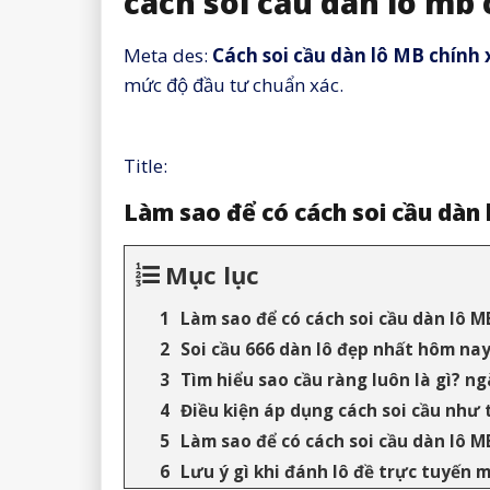
cách soi cầu dàn lô mb
Meta des:
Cách soi cầu dàn lô MB chính 
mức độ đầu tư chuẩn xác.
Title:
Làm sao để có cách soi cầu dàn
Mục lục
Làm sao để có cách soi cầu dàn lô M
Soi cầu 666 dàn lô đẹp nhất hôm na
Tìm hiểu sao cầu ràng luôn là gì? n
Điều kiện áp dụng cách soi cầu như
Làm sao để có cách soi cầu dàn lô M
Lưu ý gì khi đánh lô đề trực tuyến 