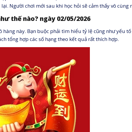
 lại. Người chơi mới sau khi học hỏi sẽ cảm thấy vô cùn
 như thế nào? ngày 02/05/2026
 hàng này. Bạn buộc phải tìm hiểu tỷ lệ cũng như yếu tố 
ch tổng hợp các số hạng theo kết quả rất thích hợp.