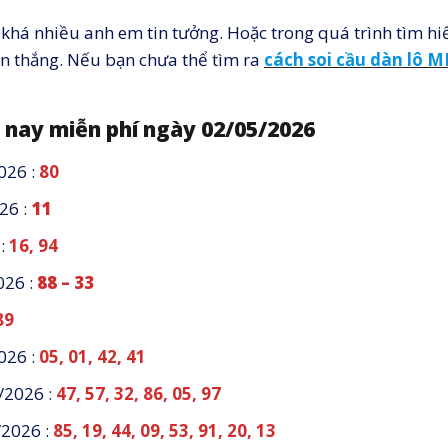
c khá nhiều anh em tin tưởng. Hoặc trong quá trình tìm h
iến thắng. Nếu bạn chưa thể tìm ra
cách soi cầu dàn lô M
m nay miễn phí ngày 02/05/2026
026 :
80
26 :
11
 :
16, 94
026 :
88 – 33
89
026 :
05, 01, 42, 41
/2026 :
47, 57, 32, 86, 05, 97
/2026 :
85, 19, 44, 09, 53, 91, 20, 13