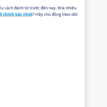
iểu cách đánh từ trước đến nay. Khá nhiều
B chính xác nhất
? Hãy chủ động theo dõi