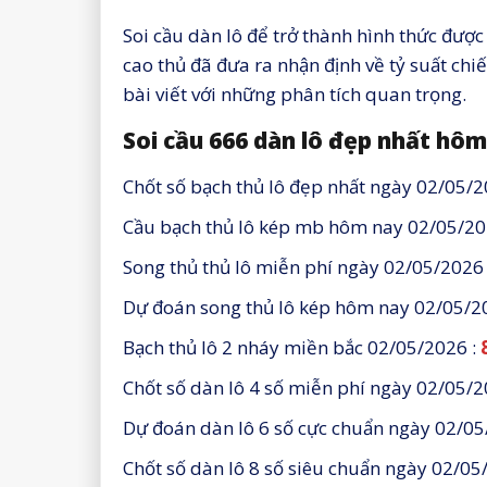
Soi cầu dàn lô để trở thành hình thức đượ
cao thủ đã đưa ra nhận định về tỷ suất ch
bài viết với những phân tích quan trọng.
Soi cầu 666 dàn lô đẹp nhất hô
Chốt số bạch thủ lô đẹp nhất ngày 02/05/2
Cầu bạch thủ lô kép mb hôm nay 02/05/20
Song thủ thủ lô miễn phí ngày 02/05/2026
Dự đoán song thủ lô kép hôm nay 02/05/2
Bạch thủ lô 2 nháy miền bắc 02/05/2026 :
Chốt số dàn lô 4 số miễn phí ngày 02/05/2
Dự đoán dàn lô 6 số cực chuẩn ngày 02/05
Chốt số dàn lô 8 số siêu chuẩn ngày 02/05