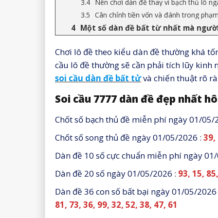
Nên chơi dàn đề thay vì bạch thủ lô n
Cân chỉnh tiền vốn và đánh trong phạm
Một số dàn đề bất từ nhất mà người
Chơi lô đề theo kiểu dàn đề thường khá tốn 
cầu lô đề thường sẽ cần phải tích lũy kin
soi cầu dàn đề bất tử
và chiến thuật rõ r
Soi cầu 7777 dàn đề đẹp nhất h
Chốt số bạch thủ đề miễn phí ngày 01/05/
Chốt số song thủ đề ngày 01/05/2026 :
39,
Dàn đề 10 số cực chuẩn miễn phí ngày 01
Dàn đề 20 số ngày 01/05/2026 :
93, 15, 85,
Dàn đề 36 con số bất bại ngày 01/05/202
81, 73, 36, 99, 32, 52, 38, 47, 61