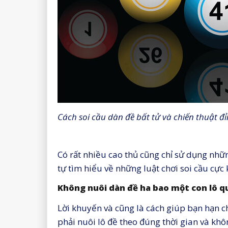
Cách soi cầu dàn đề bất tử và chiến thuật đ
Có rất nhiều cao thủ cũng chỉ sử dụng nhữ
tự tìm hiểu về những luật chơi soi cầu cực
Không nuôi dàn đề ha bao một con lô q
Lời khuyến và cũng là cách giúp bạn hạn ch
phải nuôi lô đề theo đúng thời gian và kh