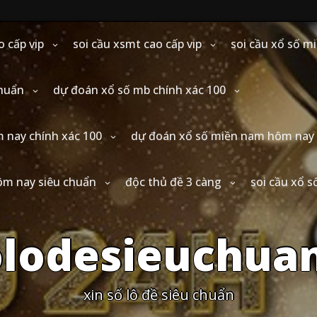
o cấp vip
soi cầu xsmt cao cấp vip
soi cầu xổ số m
huẩn
dự đoán xổ số mb chính xác 100
 nay chính xác 100
dự đoán xổ số miền nam hôm nay 
ôm nay siêu chuẩn
độc thủ đề 3 càng
soi cầu xổ 
olodesieuchua
xin số lô đề siêu chuẩn