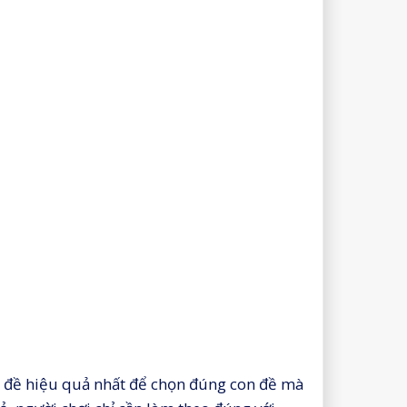
 đề hiệu quả nhất để chọn đúng con đề mà