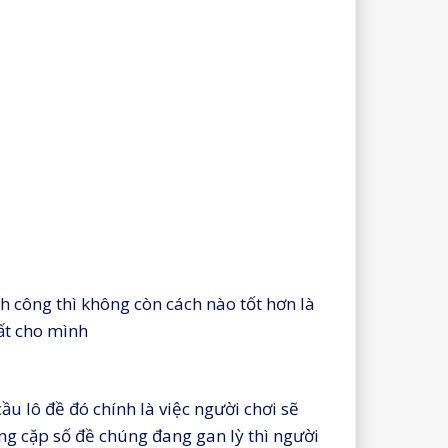
h công thì không còn cách nào tốt hơn là
hất cho mình
u lô đề đó chính là việc người chơi sẽ
ng cặp số đề chúng đang gan lỳ thì người