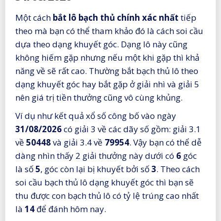
Một cách
bắt lô bạch thủ chính xác nhất
tiếp
theo mà bạn có thể tham khảo đó là cách soi cầu
dựa theo dạng khuyết góc. Dạng lô này cũng
không hiếm gặp nhưng nếu một khi gặp thì khả
năng về sẽ rất cao. Thường bắt bạch thủ lô theo
dạng khuyết góc hay bắt gặp ở giải nhì và giải 5
nên giá trị tiền thưởng cũng vô cùng khủng.
Ví dụ như kết quả xổ số công bố vào ngày
31/08/2026
có giải 3 về các dãy số gồm: giải 3.1
về
50448
và giải 3.4 về
79954
. Vậy bạn có thể dễ
dàng nhìn thấy 2 giải thưởng này dưới có
6
góc
là số
5
, góc còn lại bị khuyết bởi số
3
. Theo cách
soi cầu bạch thủ lô dạng khuyết góc thì bạn sẽ
thu được con bạch thủ lô có tỷ lệ trúng cao nhất
là
14
để đánh hôm nay.