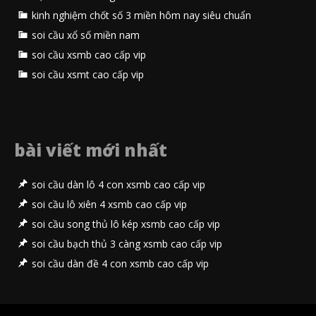
kinh nghiệm chốt số 3 miền hôm nay siêu chuẩn
soi cầu xổ số miền nam
soi cầu xsmb cao cấp vip
soi cầu xsmt cao cấp vip
bài viết mới nhất
soi cầu dàn lô 4 con xsmb cao cấp vip
soi cầu lô xiên 4 xsmb cao cấp vip
soi cầu song thủ lô kép xsmb cao cấp vip
soi cầu bạch thủ 3 càng xsmb cao cấp vip
soi cầu dàn đề 4 con xsmb cao cấp vip