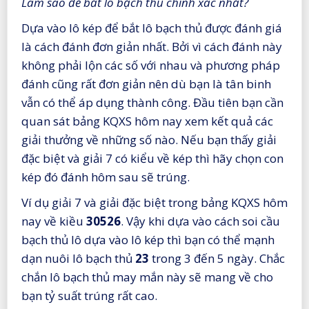
Làm sao để bắt lô bạch thủ chính xác nhất?
Dựa vào lô kép để bắt lô bạch thủ được đánh giá
là cách đánh đơn giản nhất. Bởi vì cách đánh này
không phải lộn các số với nhau và phương pháp
đánh cũng rất đơn giản nên dù bạn là tân binh
vẫn có thể áp dụng thành công. Đầu tiên bạn cần
quan sát bảng KQXS hôm nay xem kết quả các
giải thưởng về những số nào. Nếu bạn thấy giải
đặc biệt và giải 7 có kiểu về kép thì hãy chọn con
kép đó đánh hôm sau sẽ trúng.
Ví dụ giải 7 và giải đặc biệt trong bảng KQXS hôm
nay về kiều
30526
. Vậy khi dựa vào cách soi cầu
bạch thủ lô dựa vào lô kép thì bạn có thể mạnh
dạn nuôi lô bạch thủ
23
trong 3 đến 5 ngày. Chắc
chắn lô bạch thủ may mắn này sẽ mang về cho
bạn tỷ suất trúng rất cao.