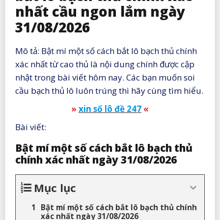
nhất cầu ngon lắm ngày
31/08/2026
Mô tả: Bật mí một số cách bắt lô bạch thủ chính
xác nhất từ cao thủ là nội dung chính được cập
nhật trong bài viết hôm nay. Các bạn muốn soi
cầu bạch thủ lô luôn trúng thì hãy cùng tìm hiểu.
»
xin số lô đề 247
«
Bài viết:
Bật mí một số cách bắt lô bạch thủ
chính xác nhất ngày 31/08/2026
Mục lục
Bật mí một số cách bắt lô bạch thủ chính
xác nhất ngày 31/08/2026