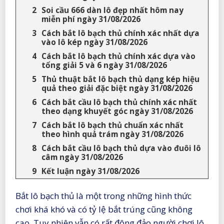
Soi cầu 666 dàn lô đẹp nhất hôm nay
miễn phí ngày 31/08/2026
Cách bắt lô bạch thủ chính xác nhất dựa
vào lô kép ngày 31/08/2026
Cách bắt lô bạch thủ chính xác dựa vào
tổng giải 5 và 6 ngày 31/08/2026
Thủ thuật bắt lô bạch thủ dạng kép hiệu
quả theo giải đặc biệt ngày 31/08/2026
Cách bắt cầu lô bạch thủ chính xác nhất
theo dạng khuyết góc ngày 31/08/2026
Cách bắt lô bạch thủ chuẩn xác nhất
theo hình quả trám ngày 31/08/2026
Cách bắt cầu lô bạch thủ dựa vào đuôi lô
câm ngày 31/08/2026
Kết luận ngày 31/08/2026
Bắt lô bạch thủ là một trong những hình thức
chơi khá khó và có tỷ lệ bắt trúng cũng không
cao. Tuy nhiên vẫn có rất đông đảo người chơi lô