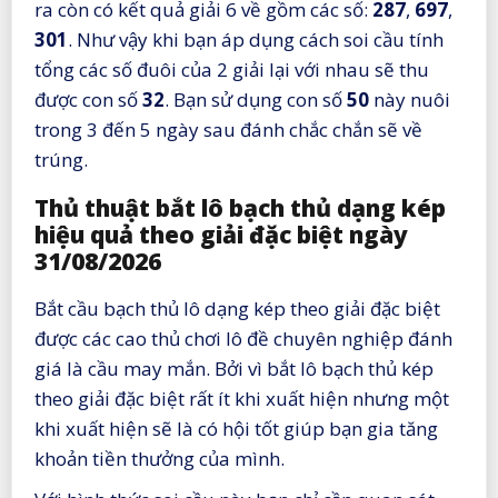
ra còn có kết quả giải 6 về gồm các số:
287
,
697
,
301
. Như vậy khi bạn áp dụng cách soi cầu tính
tổng các số đuôi của 2 giải lại với nhau sẽ thu
được con số
32
. Bạn sử dụng con số
50
này nuôi
trong 3 đến 5 ngày sau đánh chắc chắn sẽ về
trúng.
Thủ thuật bắt lô bạch thủ dạng kép
hiệu quả theo giải đặc biệt ngày
31/08/2026
Bắt cầu bạch thủ lô dạng kép theo giải đặc biệt
được các cao thủ chơi lô đề chuyên nghiệp đánh
giá là cầu may mắn. Bởi vì bắt lô bạch thủ kép
theo giải đặc biệt rất ít khi xuất hiện nhưng một
khi xuất hiện sẽ là có hội tốt giúp bạn gia tăng
khoản tiền thưởng của mình.