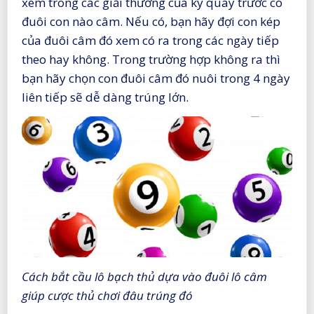
xem trong các giải thưởng của kỳ quay trước có
đuôi con nào câm. Nếu có, bạn hãy đợi con kép
của đuôi câm đó xem có ra trong các ngày tiếp
theo hay không. Trong trường hợp không ra thì
bạn hãy chọn con đuôi câm đó nuôi trong 4 ngày
liên tiếp sẽ dễ dàng trúng lớn.
Cách bắt cầu lô bạch thủ dựa vào đuôi lô câm
giúp cược thủ chơi đâu trúng đó