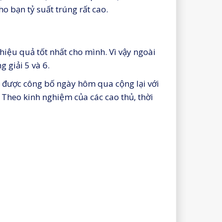
o bạn tỷ suất trúng rất cao.
ệu quả tốt nhất cho mình. Vì vậy ngoài
 giải 5 và 6.
số được công bố ngày hôm qua cộng lại với
 Theo kinh nghiệm của các cao thủ, thời