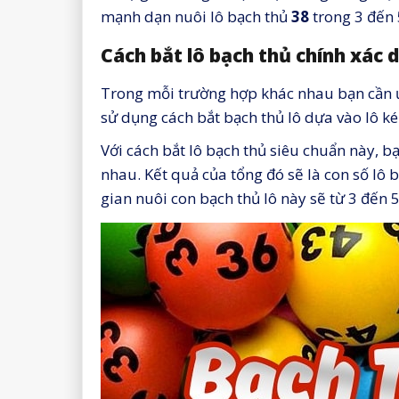
mạnh dạn nuôi lô bạch thủ
38
trong 3 đến 
Cách bắt lô bạch thủ chính xác 
Trong mỗi trường hợp khác nhau bạn cần ứ
sử dụng cách bắt bạch thủ lô dựa vào lô ké
Với cách bắt lô bạch thủ siêu chuẩn này, b
nhau. Kết quả của tổng đó sẽ là con số lô
gian nuôi con bạch thủ lô này sẽ từ 3 đến 