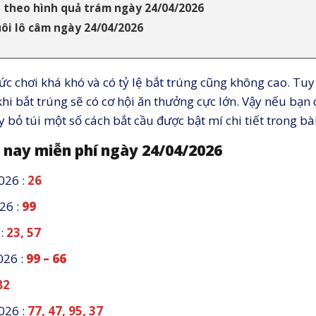
t theo hình quả trám ngày 24/04/2026
uôi lô câm ngày 24/04/2026
ức chơi khá khó và có tỷ lệ bắt trúng cũng không cao. Tuy
 khi bắt trúng sẽ có cơ hội ăn thưởng cực lớn. Vậy nếu b
 bỏ túi một số cách bắt cầu được bật mí chi tiết trong bài
m nay miễn phí ngày 24/04/2026
026 :
26
26 :
99
 :
23, 57
026 :
99 – 66
82
026 :
77, 47, 95, 37