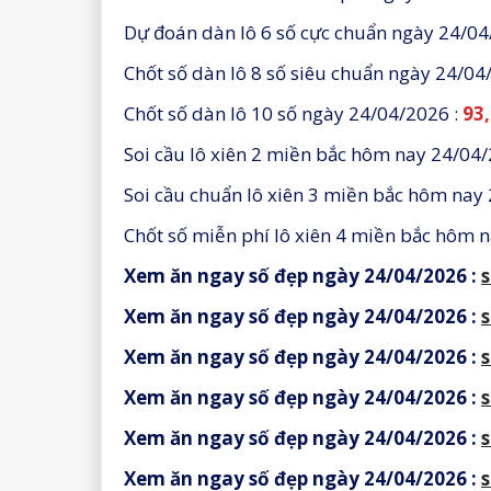
Dự đoán dàn lô 6 số cực chuẩn ngày 24/04
Chốt số dàn lô 8 số siêu chuẩn ngày 24/04
Chốt số dàn lô 10 số ngày 24/04/2026 :
93,
Soi cầu lô xiên 2 miền bắc hôm nay 24/04/
Soi cầu chuẩn lô xiên 3 miền bắc hôm nay
Chốt số miễn phí lô xiên 4 miền bắc hôm 
Xem ăn ngay số đẹp ngày 24/04/2026 :
s
Xem ăn ngay số đẹp ngày 24/04/2026 :
s
Xem ăn ngay số đẹp ngày 24/04/2026 :
s
Xem ăn ngay số đẹp ngày 24/04/2026 :
s
Xem ăn ngay số đẹp ngày 24/04/2026 :
s
Xem ăn ngay số đẹp ngày 24/04/2026 :
s