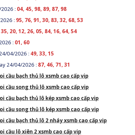
/2026 :
04, 45, 98, 89, 87, 98
/2026 :
95, 76, 91, 30, 83, 32, 68, 53
 35, 20, 12, 26, 05, 84, 16, 64, 54
2026 :
01, 60
 24/04/2026 :
49, 33, 15
nay 24/04/2026 :
87, 46, 71, 31
oi cầu bạch thủ lô xsmb cao cấp vip
oi cầu song thủ lô xsmb cao cấp vip
oi cầu bạch thủ lô kép xsmb cao cấp vip
oi cầu song thủ lô kép xsmb cao cấp vip
oi cầu bạch thủ lô 2 nháy xsmb cao cấp vip
oi cầu lô xiên 2 xsmb cao cấp vip