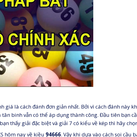
nh giá là cách đánh đơn giản nhất. Bởi vì cách đánh này k
à tân binh vẫn có thể áp dụng thành công. Đầu tiên bạn 
ạn thấy giải đặc biệt và giải 7 có kiểu về kép thì hãy ch
QXS hôm nay về kiều
94666
. Vậy khi dựa vào cách soi cầu b