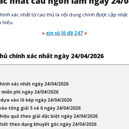
xác nhất cầu ngon lắm ngày 24/
chính xác nhất từ cao thủ là nội dung chính được cập nhậ
m hiểu.
»
xin số lô đề 247
«
thủ chính xác nhất ngày 24/04/2026
chính xác nhất ngày 24/04/2026
y miễn phí ngày 24/04/2026
 dựa vào lô kép ngày 24/04/2026
vào tổng giải 5 và 6 ngày 24/04/2026
hiệu quả theo giải đặc biệt ngày 24/04/2026
 nhất theo dạng khuyết góc ngày 24/04/2026