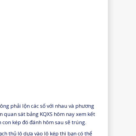
hông phải lộn các số với nhau và phương
cần quan sát bảng KQXS hôm nay xem kết
ọn con kép đó đánh hôm sau sẽ trúng.
ạch thủ lô dựa vào lô kép thì bạn có thể