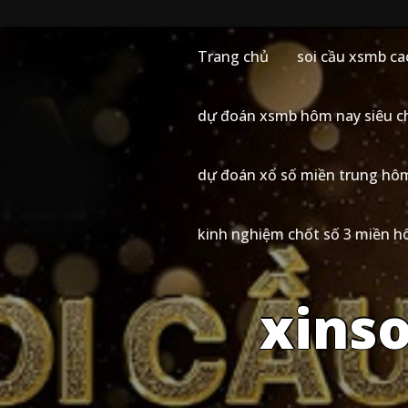
Skip
to
content
Trang chủ
soi cầu xsmb ca
dự đoán xsmb hôm nay siêu c
dự đoán xổ số miền trung hôm
kinh nghiệm chốt số 3 miền h
xins