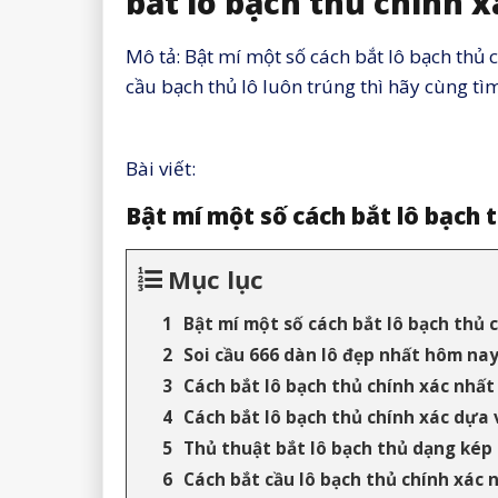
bắt lô bạch thủ chính 
Mô tả: Bật mí một số cách bắt lô bạch thủ 
cầu bạch thủ lô luôn trúng thì hãy cùng tì
Bài viết:
Bật mí một số cách bắt lô bạch 
Mục lục
Bật mí một số cách bắt lô bạch thủ 
Soi cầu 666 dàn lô đẹp nhất hôm na
Cách bắt lô bạch thủ chính xác nhất
Cách bắt lô bạch thủ chính xác dựa 
Thủ thuật bắt lô bạch thủ dạng kép 
Cách bắt cầu lô bạch thủ chính xác